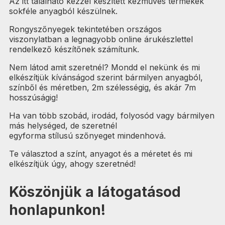
Az itt található kézzel készített kézműves termékek
sokféle anyagból készülnek.
Rongyszőnyegek tekintetében országos
viszonylatban a legnagyobb online árukészlettel
rendelkező készítőnek számítunk.
Nem látod amit szeretnél? Mondd el nekünk és mi
elkészítjük kívánságod szerint bármilyen anyagból,
színből és méretben, 2m szélességig, és akár 7m
hosszúságig!
Ha van több szobád, irodád, folyosód vagy bármilyen
más helységed, de szeretnél
egyforma stílusú szőnyeget mindenhová.
Te választod a színt, anyagot és a méretet és mi
elkészítjük úgy, ahogy szeretnéd!
Köszönjük a látogatásod
honlapunkon!