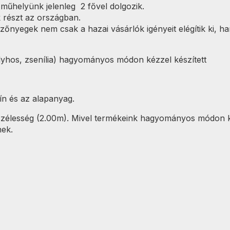
 műhelyünk jelenleg 2 fővel dolgozik.
k részt az országban.
szőnyegek nem csak a hazai vásárlók igényeit elégítik ki,
yhos, zsenília) hagyományos módon kézzel készített
ín és az alapanyag.
 szélesség (2.00m). Mivel termékeink hagyományos módon 
nek.