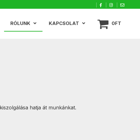
RÓLUNK
KAPCSOLAT
0FT
iszolgálása hatja át munkánkat.