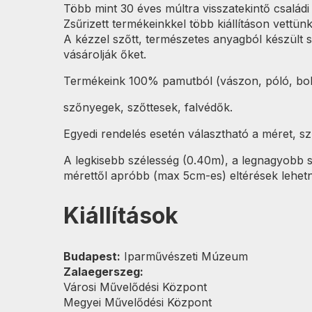
Több mint 30 éves múltra visszatekintő családi
Zsűrizett termékeinkkel több kiállításon vettün
A kézzel szőtt, természetes anyagból készült 
vásárolják őket.
Termékeink 100% pamutból (vászon, póló, bol
szőnyegek, szőttesek, falvédők.
Egyedi rendelés esetén választható a méret, sz
A legkisebb szélesség (0.40m), a legnagyobb
mérettől apróbb (max 5cm-es) eltérések lehet
Kiállítások
Budapest:
Iparművészeti Múzeum
Zalaegerszeg:
Városi Művelődési Központ
Megyei Művelődési Központ