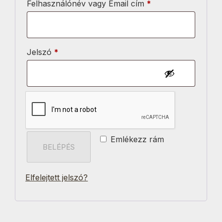
Kötelező
Felhasználónév vagy Email cím
*
Kötelező
Jelszó
*
Emlékezz rám
BELÉPÉS
Elfelejtett jelszó?