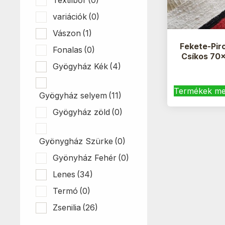
variációk
(0)
Vászon
(1)
Fekete-Pir
Fonalas
(0)
Csíkos 70
Gyögyház Kék
(4)
Termékek me
Gyögyház selyem
(11)
Gyögyház zöld
(0)
Gyönygház Szürke
(0)
Gyönyház Fehér
(0)
Lenes
(34)
Termó
(0)
Zsenilia
(26)