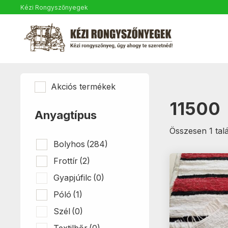
Kézi Rongyszőnyegek
Akciós termékek
11500
Anyagtípus
Összesen 1 talá
Bolyhos
(284)
Frottír
(2)
Gyapjúfilc
(0)
Póló
(1)
Szél
(0)
Textilbőr
(0)