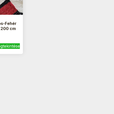
os-Fehér
×200 cm
gtekintése