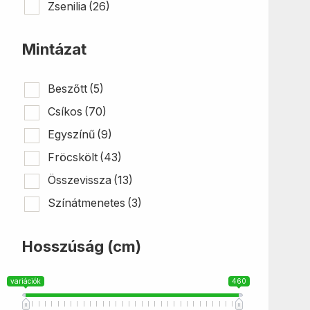
Zsenilia
(26)
Mintázat
Beszőtt
(5)
Csíkos
(70)
Egyszínű
(9)
Fröcskölt
(43)
Összevissza
(13)
Színátmenetes
(3)
Hosszúság (cm)
variációk
460