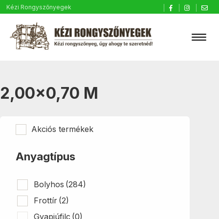
Kézi Rongyszőnyegek
2,00×0,70 M
Akciós termékek
Anyagtípus
Bolyhos
(284)
Frottír
(2)
Gyapjúfilc
(0)