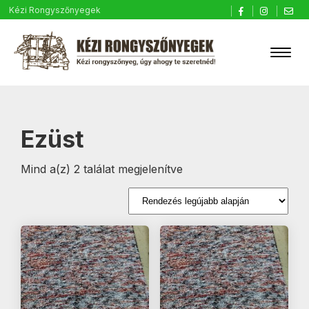
Kézi Rongyszőnyegek
Ezüst
Sorted
Mind a(z) 2 találat megjelenítve
by
latest