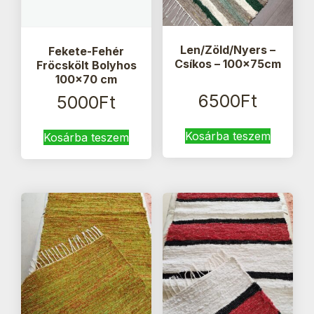
Len/Zöld/Nyers –
Fekete-Fehér
Csíkos – 100x75cm
Fröcskölt Bolyhos
100×70 cm
6500
Ft
5000
Ft
Kosárba teszem
Kosárba teszem