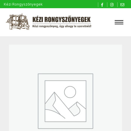
Kézi Rongyszőnyegek