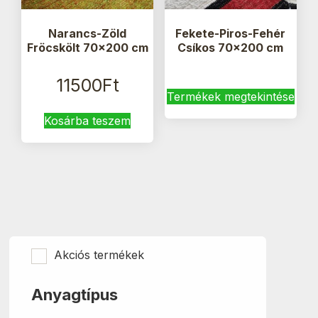
Narancs-Zöld
Fekete-Piros-Fehér
Fröcskölt 70×200 cm
Csíkos 70×200 cm
11500
Ft
Termékek megtekintése
Kosárba teszem
Akciós termékek
Anyagtípus