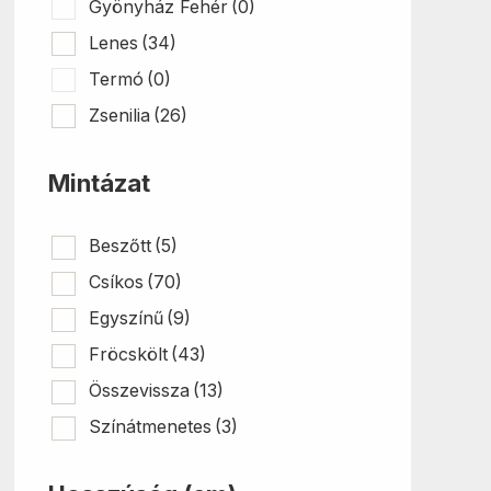
Gyönyház Fehér
(0)
Lenes
(34)
Termó
(0)
Zsenilia
(26)
Mintázat
Beszőtt
(5)
Csíkos
(70)
Egyszínű
(9)
Fröcskölt
(43)
Összevissza
(13)
Színátmenetes
(3)