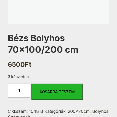
Bézs Bolyhos
70×100/200 cm
6500
Ft
3 készleten
Bézs
Bolyhos
KOSÁRBA TESZEM
70x100/200
cm
mennyiség
Cikkszám:
1048 B
Kategóriák:
200x70cm
,
Bolyhos
Szőnyegek