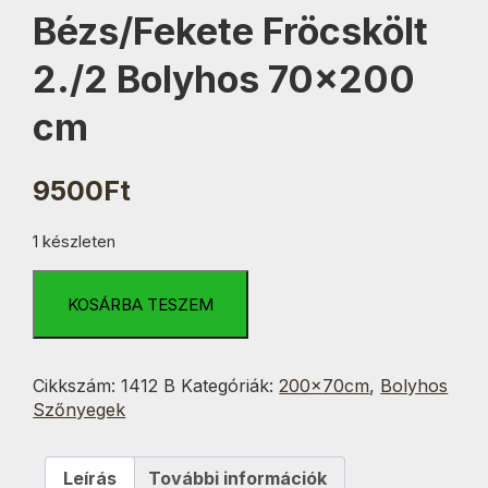
Bézs/Fekete Fröcskölt
2./2 Bolyhos 70×200
cm
9500
Ft
1 készleten
Bézs/Fekete
Fröcskölt
KOSÁRBA TESZEM
2./2
Bolyhos
70x200
Cikkszám:
1412 B
Kategóriák:
200x70cm
,
Bolyhos
cm
Szőnyegek
mennyiség
Leírás
További információk