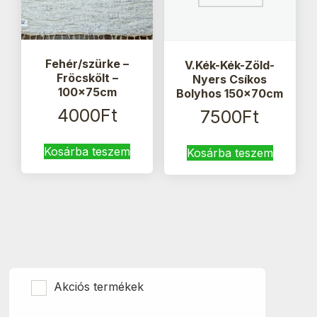
Fehér/szürke –
V.Kék-Kék-Zöld-
Fröcskölt –
Nyers Csíkos
100x75cm
Bolyhos 150x70cm
4000
Ft
7500
Ft
Kosárba teszem
Kosárba teszem
Akciós termékek