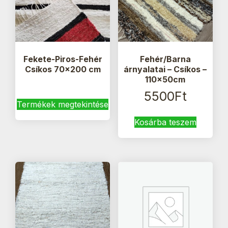
Fekete-Piros-Fehér
Fehér/Barna
Csíkos 70×200 cm
árnyalatai – Csíkos –
110x50cm
5500
Ft
Termékek megtekintése
Kosárba teszem