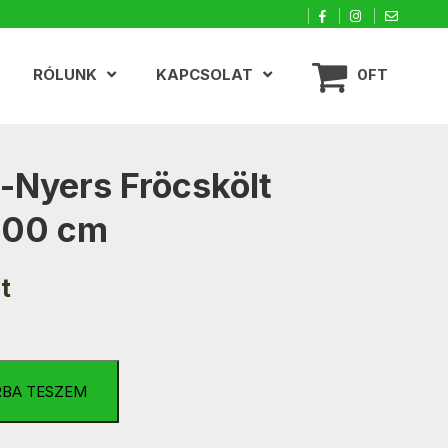
RÓLUNK
KAPCSOLAT
0FT
-Nyers Fröcskölt
100 cm
t
RBA TESZEM