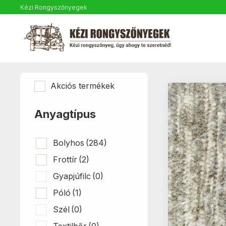
Kézi Rongyszőnyegek
Akciós termékek
Anyagtípus
Bolyhos
(284)
Frottír
(2)
Gyapjúfilc
(0)
Póló
(1)
Szél
(0)
Textilbőr
(0)