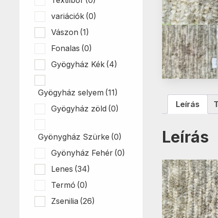
variációk
(0)
Vászon
(1)
Fonalas
(0)
Gyögyház Kék
(4)
Gyögyház selyem
(11)
Leírás
Gyögyház zöld
(0)
Leírás
Gyönygház Szürke
(0)
Gyönyház Fehér
(0)
Lenes
(34)
Termó
(0)
Zsenilia
(26)