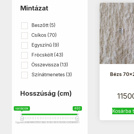
Mintázat
Beszőtt
(5)
Csíkos
(70)
Egyszínű
(9)
Fröcskölt
(43)
Összevissza
(13)
Bézs 70×
Színátmenetes
(3)
Hosszúság (cm)
1150
variációk
460
Kosárba 
Egyedi méret
variációk
35
55
70
75
80
90
95
100
115 cm
110
115
120
125
130
135
140
145
150
160
170
175
180
185
190
200
210
201+
220
240
250
320
460