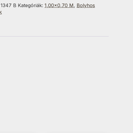
:
1347 B
Kategóriák:
1,00×0,70 M
,
Bolyhos
g
k