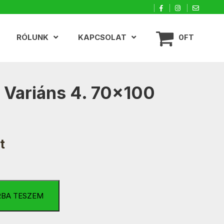
RÓLUNK
KAPCSOLAT
0FT
 Variáns 4. 70×100
t
RBA TESZEM