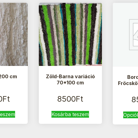
200 cm
Zöld-Barna variáció
Bor
70*100 cm
Fröcskö
0
Ft
8500
Ft
8
teszem
Kosárba teszem
Opció