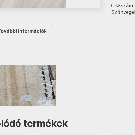
cm
Cikkszám
mennyisé
Szőnyege
További információk
lódó termékek