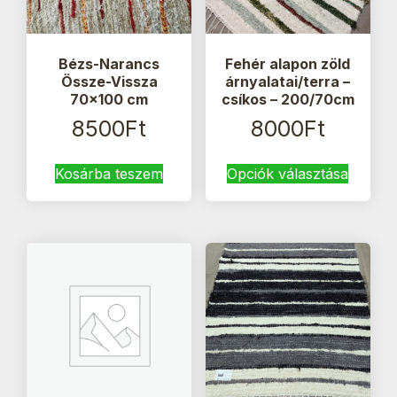
Bézs-Narancs
Fehér alapon zöld
Össze-Vissza
árnyalatai/terra –
70×100 cm
csíkos – 200/70cm
8500
Ft
8000
Ft
Ennek
Kosárba teszem
Opciók választása
a
termék
több
variáci
van.
A
változa
a
termék
válasz
ki