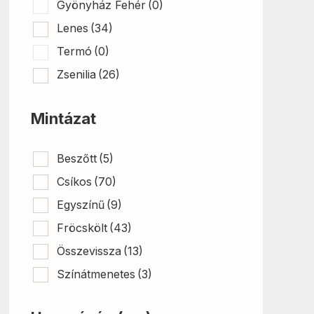
Gyönyház Fehér
(0)
Lenes
(34)
Termó
(0)
Zsenilia
(26)
Mintázat
Beszőtt
(5)
Csíkos
(70)
Egyszínű
(9)
Fröcskölt
(43)
Összevissza
(13)
Színátmenetes
(3)