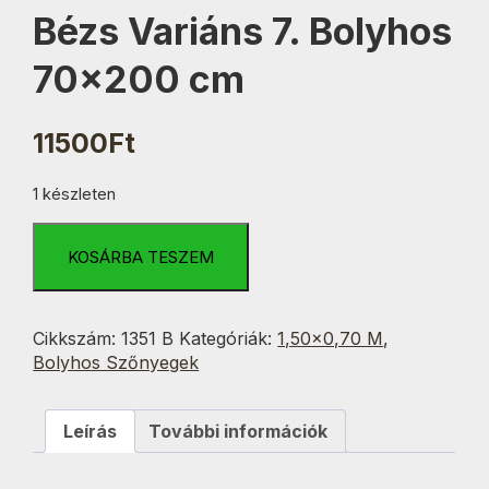
Bézs Variáns 7. Bolyhos
70×200 cm
11500
Ft
1 készleten
Bézs
Variáns
KOSÁRBA TESZEM
7.
Bolyhos
70x200
Cikkszám:
1351 B
Kategóriák:
1,50×0,70 M
,
cm
Bolyhos Szőnyegek
mennyiség
Leírás
További információk