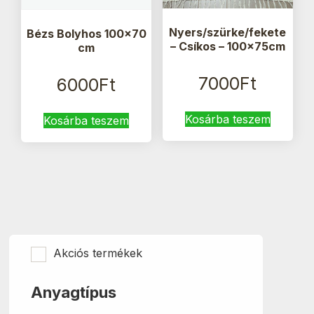
Nyers/szürke/fekete
Bézs Bolyhos 100×70
– Csíkos – 100x75cm
cm
7000
Ft
6000
Ft
Kosárba teszem
Kosárba teszem
Akciós termékek
Anyagtípus