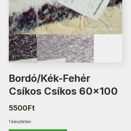
Bordó/Kék-Fehér
Csíkos Csíkos 60×100
5500
Ft
1 készleten