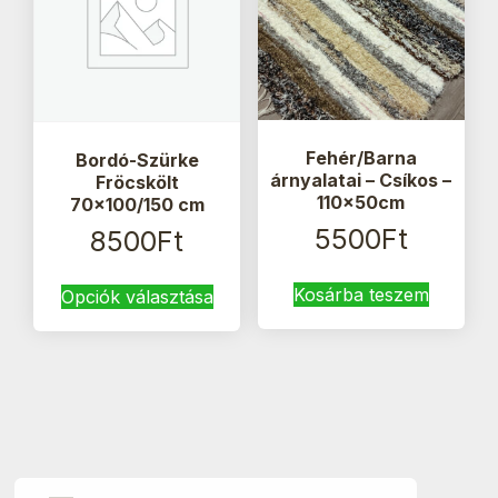
a
termékoldalon
választhatók
ki
Fehér/Barna
Bordó-Szürke
árnyalatai – Csíkos –
Fröcskölt
110x50cm
70×100/150 cm
5500
Ft
8500
Ft
Ennek
Kosárba teszem
Opciók választása
a
terméknek
több
variációja
van.
A
változatok
a