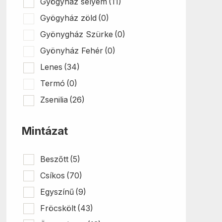
Gyögyház selyem
(11)
Gyögyház zöld
(0)
Gyönygház Szürke
(0)
Gyönyház Fehér
(0)
Lenes
(34)
Termó
(0)
Zsenilia
(26)
Mintázat
Beszőtt
(5)
Csíkos
(70)
Egyszínű
(9)
Fröcskölt
(43)