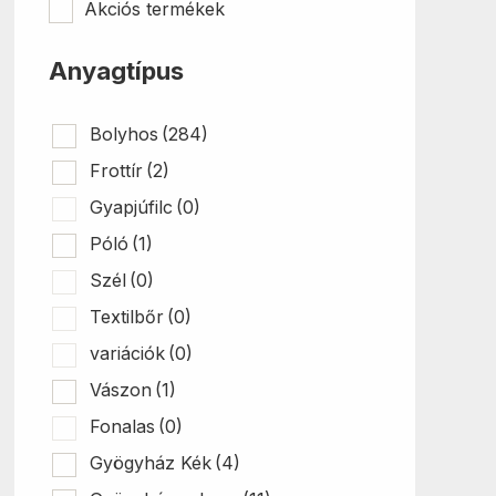
termékoldalon
Akciós termékek
választhatók
ki
Anyagtípus
Bolyhos
(284)
Frottír
(2)
Gyapjúfilc
(0)
Póló
(1)
Szél
(0)
Textilbőr
(0)
variációk
(0)
Vászon
(1)
Fonalas
(0)
Gyögyház Kék
(4)