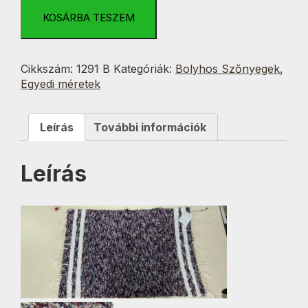
Bordó/Kék-
Fehér
KOSÁRBA TESZEM
Csíkos
Csíkos
60x100
Cikkszám:
1291 B
Kategóriák:
Bolyhos Szőnyegek
,
mennyiség
Egyedi méretek
Leírás
További információk
Leírás