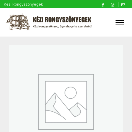
Kézi Rongyszőnyegek