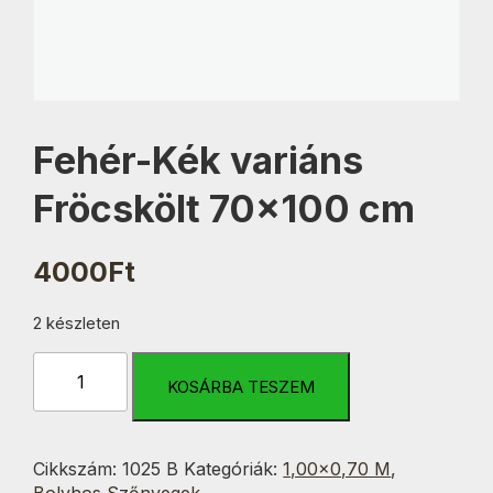
Fehér-Kék variáns
Fröcskölt 70×100 cm
4000
Ft
2 készleten
Fehér-
Kék
KOSÁRBA TESZEM
variáns
Fröcskölt
70x100
Cikkszám:
1025 B
Kategóriák:
1,00×0,70 M
,
cm
Bolyhos Szőnyegek