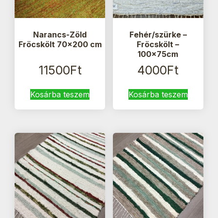
Narancs-Zöld
Fehér/szürke –
Fröcskölt 70×200 cm
Fröcskölt –
100x75cm
11500
Ft
4000
Ft
Kosárba teszem
Kosárba teszem