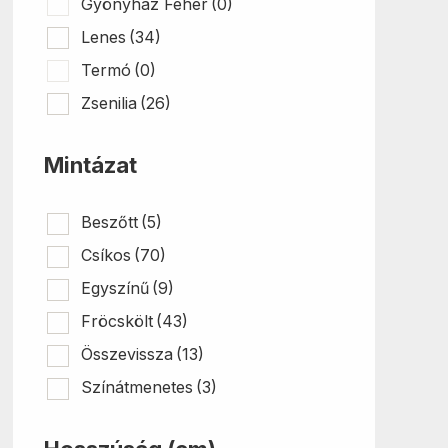
Gyönyház Fehér
(0)
Lenes
(34)
Termó
(0)
Zsenilia
(26)
Mintázat
Beszőtt
(5)
Csíkos
(70)
Egyszínű
(9)
Fröcskölt
(43)
Összevissza
(13)
Színátmenetes
(3)