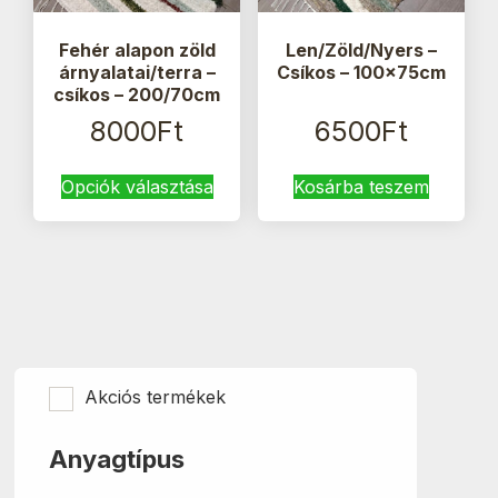
Fehér alapon zöld
Len/Zöld/Nyers –
árnyalatai/terra –
Csíkos – 100x75cm
csíkos – 200/70cm
8000
Ft
6500
Ft
Ennek
Opciók választása
Kosárba teszem
a
terméknek
több
variációja
van.
A
változatok
a
termékoldalon
Akciós termékek
választhatók
ki
Anyagtípus