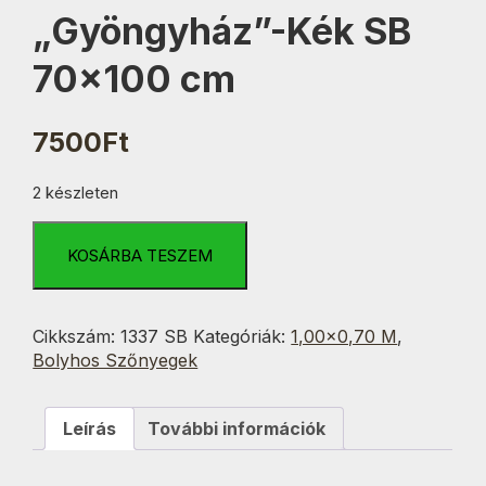
„Gyöngyház”-Kék SB
70×100 cm
7500
Ft
2 készleten
"Gyöngyház"-
Kék
KOSÁRBA TESZEM
SB
70x100
cm
Cikkszám:
1337 SB
Kategóriák:
1,00×0,70 M
,
mennyiség
Bolyhos Szőnyegek
Leírás
További információk