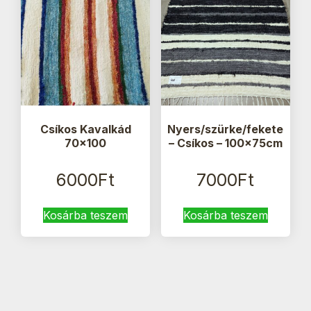
Csíkos Kavalkád
Nyers/szürke/fekete
70×100
– Csíkos – 100x75cm
6000
Ft
7000
Ft
Kosárba teszem
Kosárba teszem