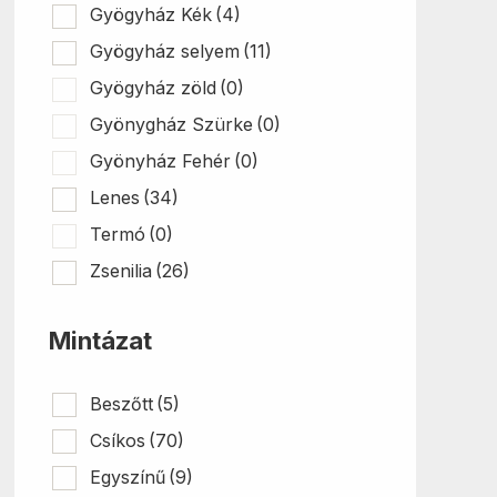
Gyögyház Kék
(4)
Gyögyház selyem
(11)
Gyögyház zöld
(0)
Gyönygház Szürke
(0)
Gyönyház Fehér
(0)
Lenes
(34)
Termó
(0)
Zsenilia
(26)
Mintázat
Beszőtt
(5)
Csíkos
(70)
Egyszínű
(9)