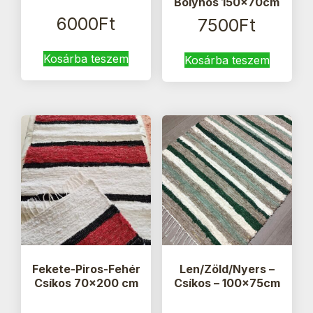
Bolyhos 150x70cm
6000
Ft
7500
Ft
Kosárba teszem
Kosárba teszem
Fekete-Piros-Fehér
Len/Zöld/Nyers –
Csíkos 70×200 cm
Csíkos – 100x75cm