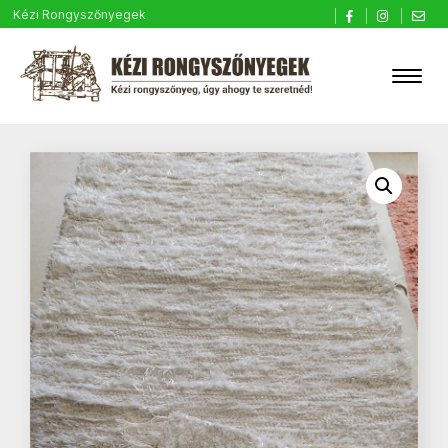
Kézi Rongyszőnyegek