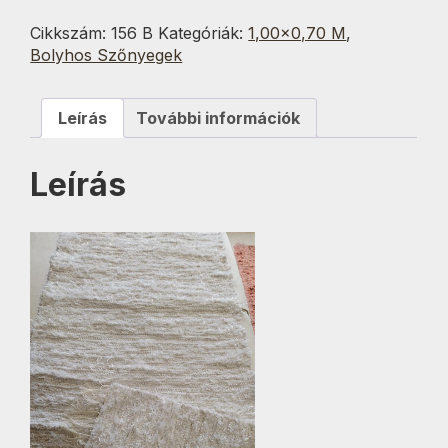
mennyiség
Cikkszám:
156 B
Kategóriák:
1,00×0,70 M
,
Bolyhos Szőnyegek
Leírás
További információk
Leírás