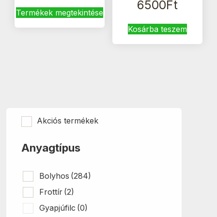
6500
Ft
Termékek megtekintése
Kosárba teszem
Akciós termékek
Anyagtípus
Bolyhos
(284)
Frottír
(2)
Gyapjúfilc
(0)