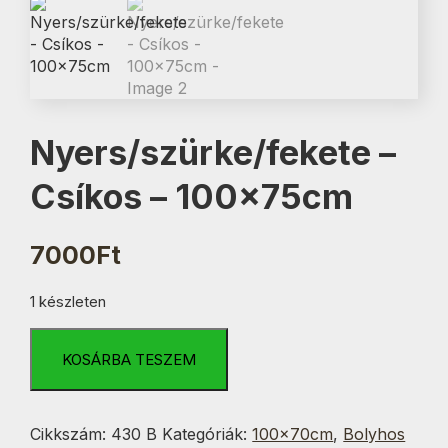
Nyers/szürke/fekete –
Csíkos – 100x75cm
7000
Ft
1 készleten
Nyers/szürke/fekete
-
KOSÁRBA TESZEM
Csíkos
-
100x75cm
Cikkszám:
430 B
Kategóriák:
100x70cm
,
Bolyhos
mennyiség