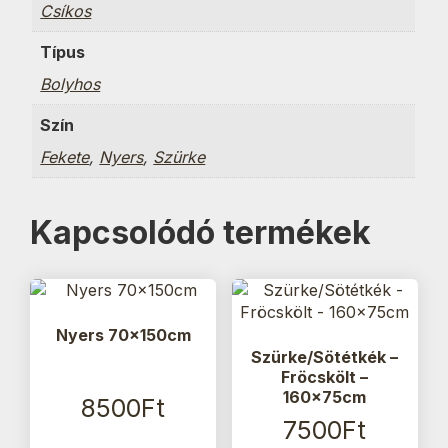
Csíkos
Típus
Bolyhos
Szín
Fekete
,
Nyers
,
Szürke
Kapcsolódó termékek
Nyers 70x150cm
Szürke/Sötétkék –
Fröcskölt –
160x75cm
8500
Ft
7500
Ft