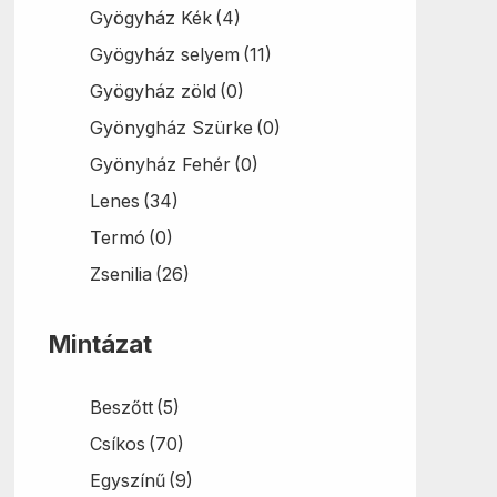
Gyögyház Kék
(4)
Gyögyház selyem
(11)
Gyögyház zöld
(0)
Gyönygház Szürke
(0)
Gyönyház Fehér
(0)
Lenes
(34)
Termó
(0)
Zsenilia
(26)
Mintázat
Beszőtt
(5)
Csíkos
(70)
Egyszínű
(9)