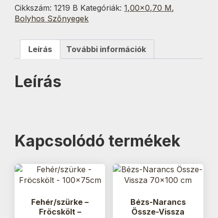
cm
Cikkszám:
1219 B
Kategóriák:
1,00×0,70 M
,
mennyiség
Bolyhos Szőnyegek
Leírás
További információk
Leírás
Kapcsolódó termékek
Fehér/szürke –
Bézs-Narancs
Fröcskölt –
Össze-Vissza