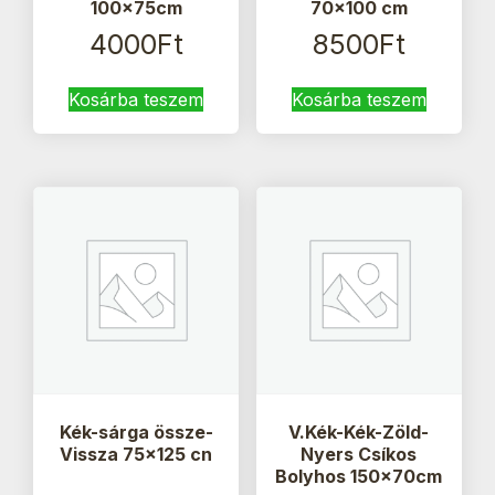
100x75cm
70×100 cm
4000
Ft
8500
Ft
Kosárba teszem
Kosárba teszem
Kék-sárga össze-
V.Kék-Kék-Zöld-
Vissza 75×125 cn
Nyers Csíkos
Bolyhos 150x70cm