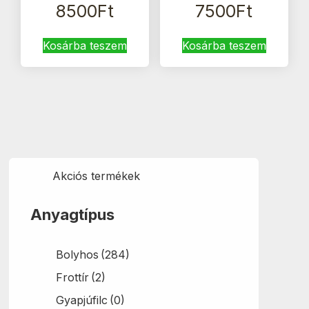
8500
Ft
7500
Ft
Kosárba teszem
Kosárba teszem
Akciós termékek
Anyagtípus
Bolyhos
(284)
Frottír
(2)
Gyapjúfilc
(0)