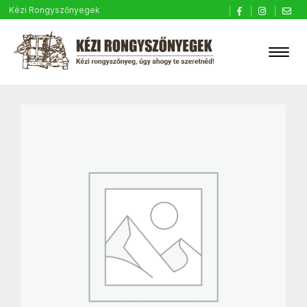
Kézi Rongyszőnyegek