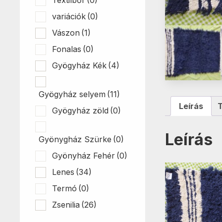
variációk
(0)
Vászon
(1)
Fonalas
(0)
Gyögyház Kék
(4)
Gyögyház selyem
(11)
Leírás
Gyögyház zöld
(0)
Leírás
Gyönygház Szürke
(0)
Gyönyház Fehér
(0)
Lenes
(34)
Termó
(0)
Zsenilia
(26)