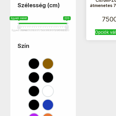
Citrom-Zö
Szélesség (cm)
átmenetes 
750
Egyedi méret
220
Egyedi méret
35
37
40
45
50
55
60
65
70
75
80
85
90
100
110
115
120
140
150
180
200
220
Opciók vá
Szín