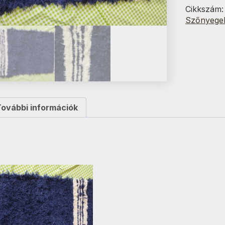
cm
Cikkszám
mennyisé
Szőnyege
További információk