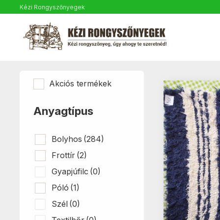
Kézi Rongyszőnyegek
Akciós termékek
Anyagtípus
Bolyhos
(284)
Frottír
(2)
Gyapjúfilc
(0)
Póló
(1)
Szél
(0)
Textilbőr
(0)