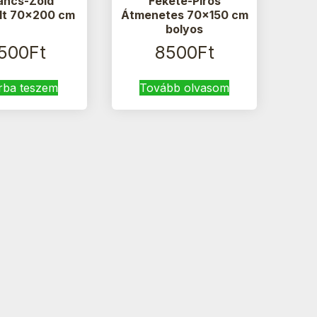
ancs-Zöld
Fekete-Piros
lt 70×200 cm
Átmenetes 70×150 cm
bolyos
1500
Ft
8500
Ft
rba teszem
Tovább olvasom