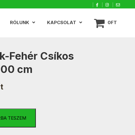
RÓLUNK
KAPCSOLAT
0FT
k-Fehér Csíkos
100 cm
t
RBA TESZEM