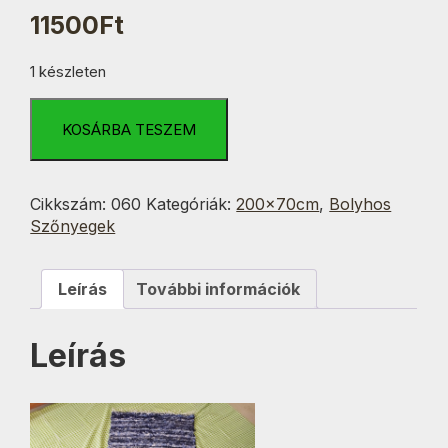
11500
Ft
1 készleten
Sötétkék-
Fehér-
KOSÁRBA TESZEM
Fekete
Fröcskölt
70x200
Cikkszám:
060
Kategóriák:
200x70cm
,
Bolyhos
cm
Szőnyegek
mennyiség
Leírás
További információk
Leírás