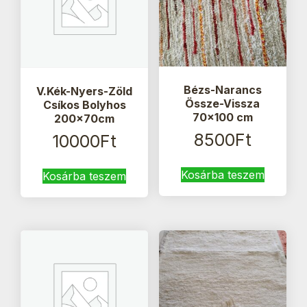
Bézs-Narancs
V.Kék-Nyers-Zöld
Össze-Vissza
Csíkos Bolyhos
70×100 cm
200x70cm
8500
Ft
10000
Ft
Kosárba teszem
Kosárba teszem