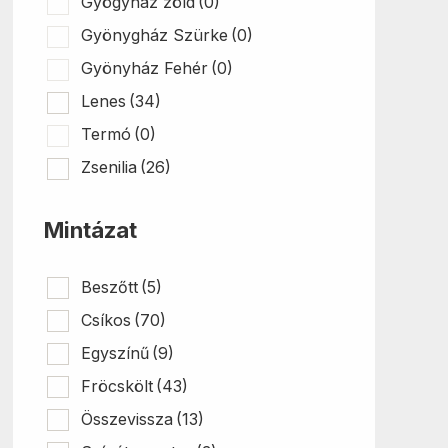
Gyögyház zöld
(0)
Gyönygház Szürke
(0)
Gyönyház Fehér
(0)
Lenes
(34)
Termó
(0)
Zsenilia
(26)
Mintázat
Beszőtt
(5)
Csíkos
(70)
Egyszínű
(9)
Fröcskölt
(43)
Összevissza
(13)