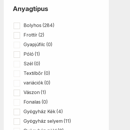
ki
Anyagtípus
Bolyhos
(284)
Frottír
(2)
Gyapjúfilc
(0)
Póló
(1)
Szél
(0)
Textilbőr
(0)
variációk
(0)
Vászon
(1)
Fonalas
(0)
Gyögyház Kék
(4)
Gyögyház selyem
(11)