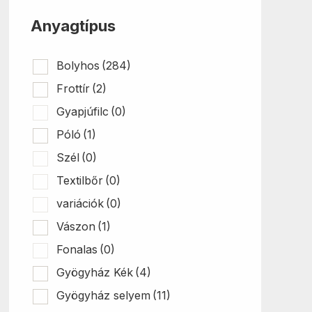
ki
Anyagtípus
Bolyhos
(284)
Frottír
(2)
Gyapjúfilc
(0)
Póló
(1)
Szél
(0)
Textilbőr
(0)
variációk
(0)
Vászon
(1)
Fonalas
(0)
Gyögyház Kék
(4)
Gyögyház selyem
(11)