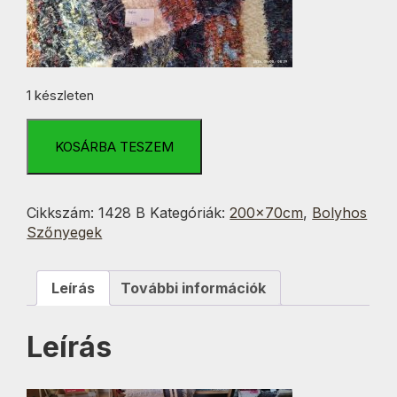
1 készleten
"Színes
Fantázia"
KOSÁRBA TESZEM
3.
Variáns
Bolyhos
Cikkszám:
1428 B
Kategóriák:
200x70cm
,
Bolyhos
70x200
Szőnyegek
cm
mennyiség
Leírás
További információk
Leírás