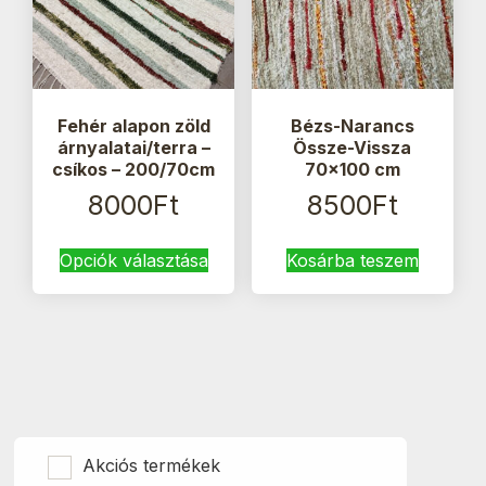
Fehér alapon zöld
Bézs-Narancs
árnyalatai/terra –
Össze-Vissza
csíkos – 200/70cm
70×100 cm
8000
Ft
8500
Ft
Ennek
Opciók választása
Kosárba teszem
a
terméknek
több
variációja
van.
A
változatok
a
termékoldalon
Akciós termékek
választhatók