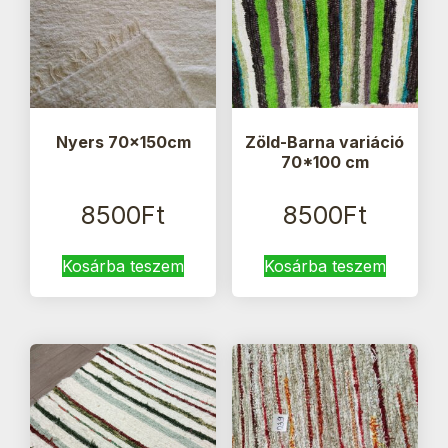
Nyers 70x150cm
Zöld-Barna variáció
70*100 cm
8500
Ft
8500
Ft
Kosárba teszem
Kosárba teszem