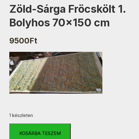
Zöld-Sárga Fröcskölt 1.
Bolyhos 70×150 cm
9500
Ft
1 készleten
Zöld-
Sárga
KOSÁRBA TESZEM