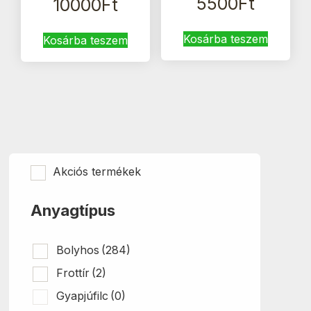
5500
Ft
10000
Ft
Kosárba teszem
Kosárba teszem
Akciós termékek
Anyagtípus
Bolyhos
(284)
Frottír
(2)
Gyapjúfilc
(0)