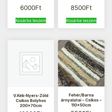
6000
Ft
8500
Ft
Kosárba teszem
Kosárba teszem
Fehér/Barna
V.Kék-Nyers-Zöld
árnyalatai – Csíkos –
Csíkos Bolyhos
110x50cm
200x70cm