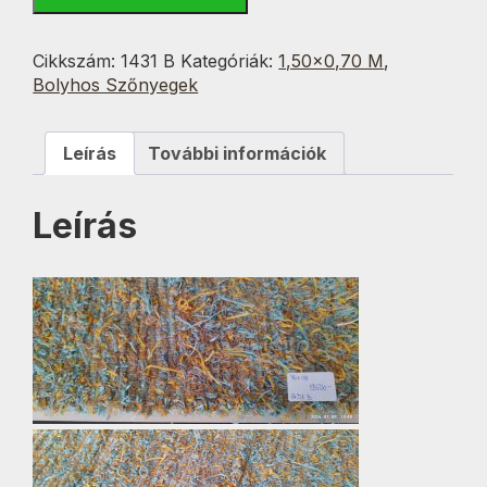
Fröcskölt
1.
Bolyhos
Cikkszám:
1431 B
Kategóriák:
1,50×0,70 M
,
70x150
Bolyhos Szőnyegek
cm
mennyiség
Leírás
További információk
Leírás