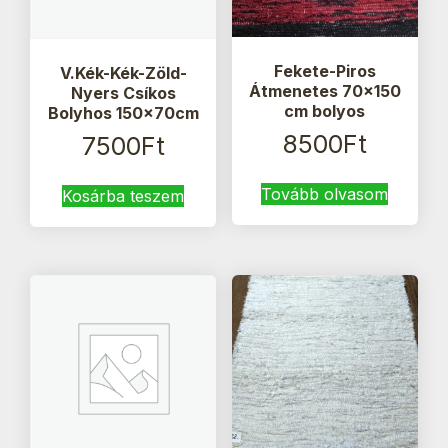
Fekete-Piros
V.Kék-Kék-Zöld-
Átmenetes 70×150
Nyers Csíkos
cm bolyos
Bolyhos 150x70cm
8500
Ft
7500
Ft
Tovább olvasom
Kosárba teszem