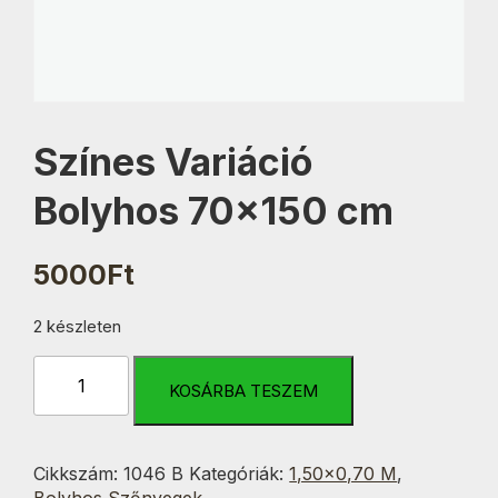
Színes Variáció
Bolyhos 70×150 cm
5000
Ft
2 készleten
Színes
Variáció
KOSÁRBA TESZEM
Bolyhos
70x150
cm
Cikkszám:
1046 B
Kategóriák:
1,50×0,70 M
,
mennyiség
Bolyhos Szőnyegek