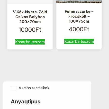
Fehér/szürke –
V.Kék-Nyers-Zöld
Fröcskölt –
Csíkos Bolyhos
100x75cm
200x70cm
4000
Ft
10000
Ft
Kosárba teszem
Kosárba teszem
Akciós termékek
Anyagtípus