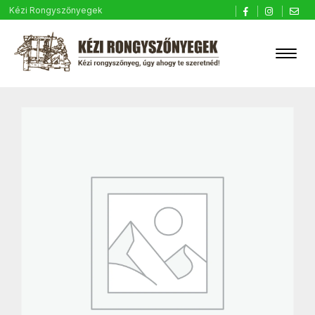
Kézi Rongyszőnyegek