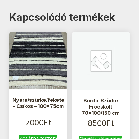
Kapcsolódó termékek
Nyers/szürke/fekete
Bordó-Szürke
– Csíkos – 100x75cm
Fröcskölt
70×100/150 cm
7000
Ft
8500
Ft
Ennek
Kosárba teszem
Opciók választása