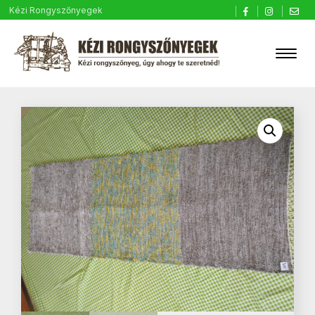
Kézi Rongyszőnyegek