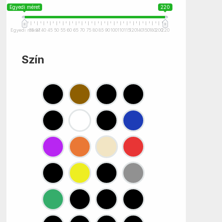
Egyedi méret
220
Egyedi méret
35
37
40
45
50
55
60
65
70
75
80
85
90
100
110
115
120
140
150
180
200
220
Szín