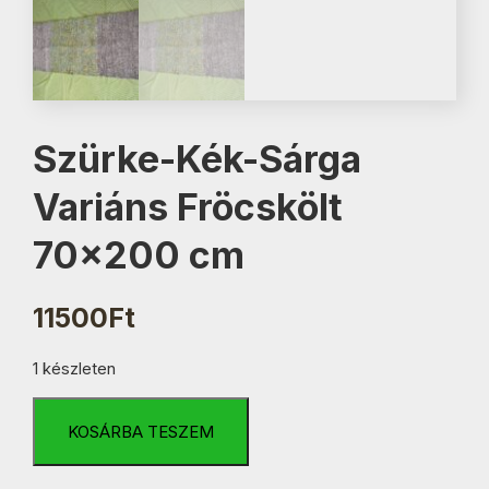
Szürke-Kék-Sárga
Variáns Fröcskölt
70×200 cm
11500
Ft
1 készleten
Szürke-
Kék-
KOSÁRBA TESZEM
Sárga
Variáns