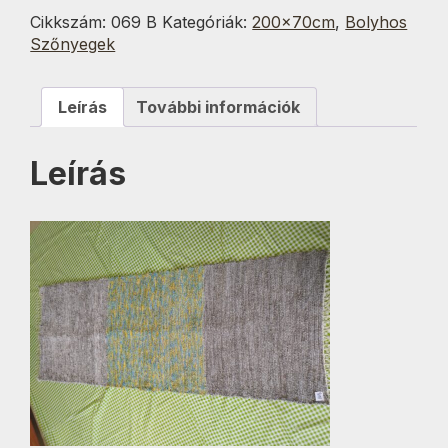
Fröcskölt
Cikkszám:
069 B
Kategóriák:
200x70cm
,
Bolyhos
70x200
Szőnyegek
cm
mennyiség
Leírás
További információk
Leírás