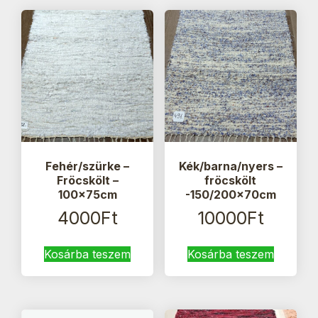
Fehér/szürke –
Kék/barna/nyers –
Fröcskölt –
fröcskölt
100x75cm
-150/200x70cm
4000
Ft
10000
Ft
Kosárba teszem
Kosárba teszem