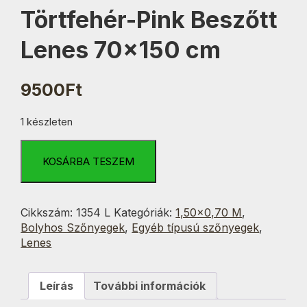
Törtfehér-Pink Beszőtt
Lenes 70×150 cm
9500
Ft
1 készleten
Törtfehér-
Pink
KOSÁRBA TESZEM
Beszőtt
Lenes
70x150
Cikkszám:
1354 L
Kategóriák:
1,50×0,70 M
,
cm
Bolyhos Szőnyegek
,
Egyéb típusú szőnyegek
,
mennyiség
Lenes
Leírás
További információk