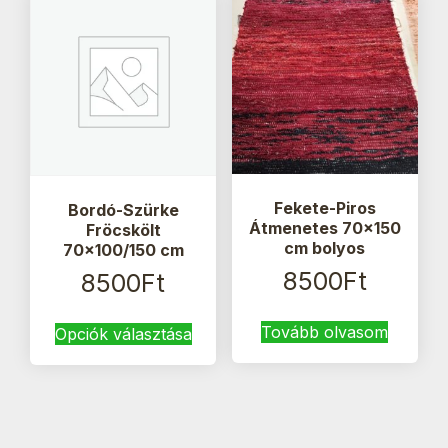
Fekete-Piros
Bordó-Szürke
Átmenetes 70×150
Fröcskölt
cm bolyos
70×100/150 cm
8500
Ft
8500
Ft
Ennek
Tovább olvasom
Opciók választása
a
terméknek
több
variációja
van.