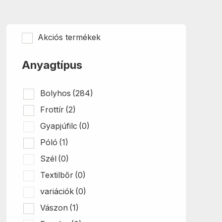
A
változatok
a
termékoldalon
Akciós termékek
választhatók
ki
Anyagtípus
Bolyhos
(284)
Frottír
(2)
Gyapjúfilc
(0)
Póló
(1)
Szél
(0)
Textilbőr
(0)
variációk
(0)
Vászon
(1)