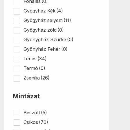
Fonalas
(0)
Gyögyház Kék
(4)
Gyögyház selyem
(11)
Gyögyház zöld
(0)
Gyönygház Szürke
(0)
Gyönyház Fehér
(0)
Lenes
(34)
Termó
(0)
Zsenilia
(26)
Mintázat
Beszőtt
(5)
Csíkos
(70)