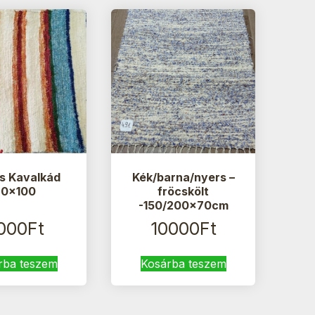
s Kavalkád
Kék/barna/nyers –
70×100
fröcskölt
-150/200x70cm
000
Ft
10000
Ft
rba teszem
Kosárba teszem