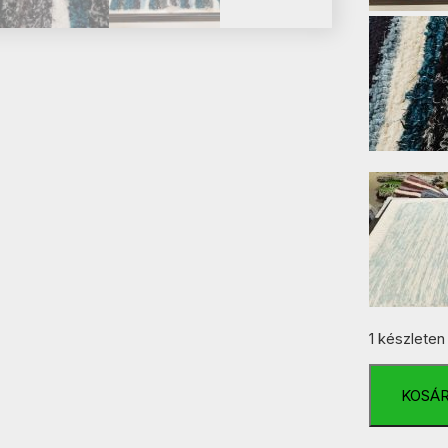
1 készleten
Türkiz-
Fekete
KOSÁ
Variáns
Bolyhos