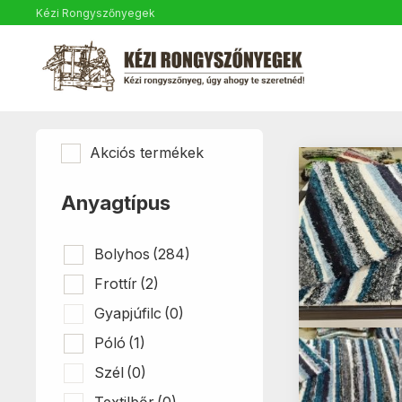
Kézi Rongyszőnyegek
Akciós termékek
Anyagtípus
Bolyhos
(284)
Frottír
(2)
Gyapjúfilc
(0)
Póló
(1)
Szél
(0)
Textilbőr
(0)