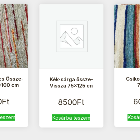
cs Össze-
Csíko
Kék-sárga össze-
×100 cm
Vissza 75×125 cn
0
Ft
6
8500
Ft
teszem
Kosá
Kosárba teszem