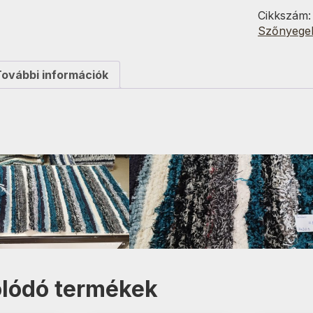
70x200
Cikkszám
cm
Szőnyege
mennyisé
További információk
lódó termékek