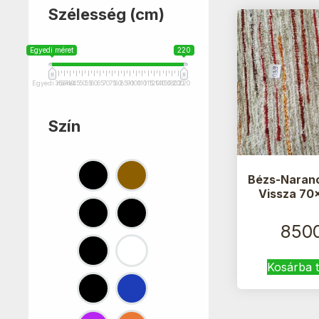
Szélesség (cm)
Egyedi méret
220
Egyedi méret
35
37
40
45
50
55
60
65
70
75
80
85
90
100
110
115
120
140
150
180
200
220
Szín
Bézs-Naran
Vissza 70
850
Kosárba 