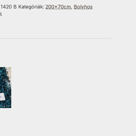
:
1420 B
Kategóriák:
200x70cm
,
Bolyhos
k
g