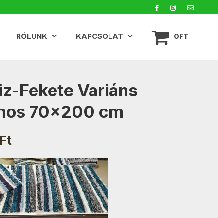
RÓLUNK
KAPCSOLAT
0FT
iz-Fekete Variáns
hos 70×200 cm
Ft