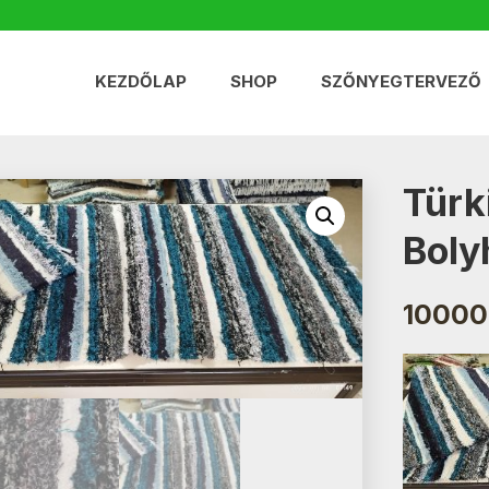
KEZDŐLAP
SHOP
SZŐNYEGTERVEZŐ
Türk
Boly
10000