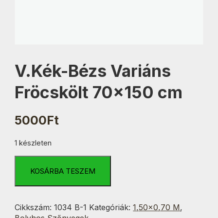
V.Kék-Bézs Variáns
Fröcskölt 70×150 cm
5000
Ft
1 készleten
V.Kék-
Bézs
KOSÁRBA TESZEM
Variáns
Fröcskölt
70x150
Cikkszám:
1034 B-1
Kategóriák:
1,50×0,70 M
,
cm
Bolyhos Szőnyegek