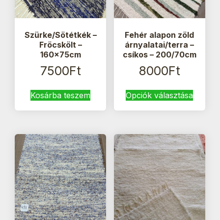
Szürke/Sötétkék –
Fehér alapon zöld
Fröcskölt –
árnyalatai/terra –
160x75cm
csíkos – 200/70cm
7500
Ft
8000
Ft
Ennek
Kosárba teszem
Opciók választása
a
termék
több
variáci
van.
A
változa
a
termék
válasz
ki