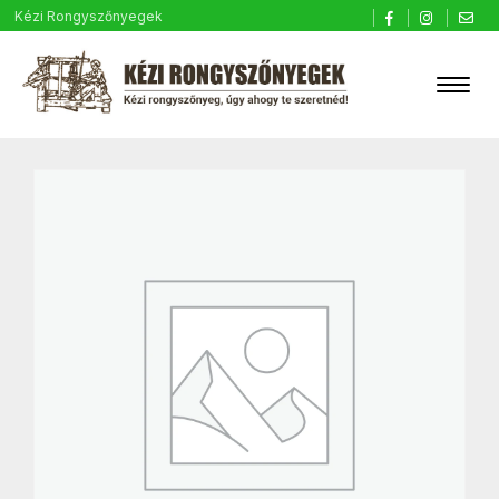
Kézi Rongyszőnyegek