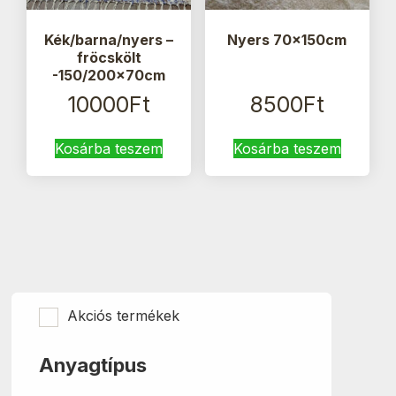
Kék/barna/nyers –
Nyers 70x150cm
fröcskölt
-150/200x70cm
10000
Ft
8500
Ft
Kosárba teszem
Kosárba teszem
Akciós termékek
Anyagtípus