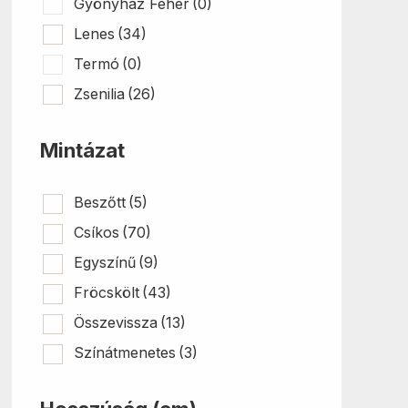
Gyönyház Fehér
(0)
Lenes
(34)
Termó
(0)
Zsenilia
(26)
Mintázat
Beszőtt
(5)
Csíkos
(70)
Egyszínű
(9)
Fröcskölt
(43)
Összevissza
(13)
Színátmenetes
(3)