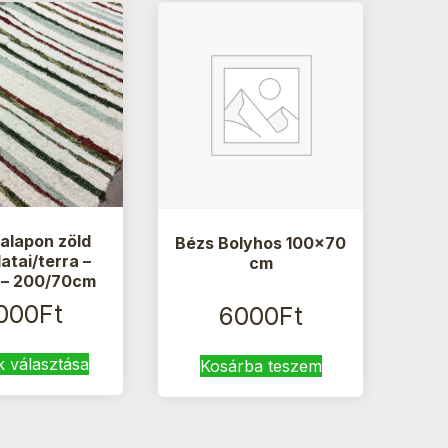
alapon zöld
Bézs Bolyhos 100×70
atai/terra –
cm
 – 200/70cm
000
Ft
6000
Ft
Ennek
k választása
Kosárba teszem
a
terméknek
több
variációja