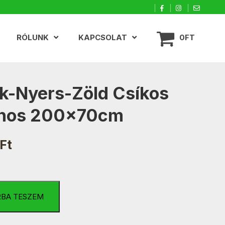
RÓLUNK
KAPCSOLAT
0FT
k-Nyers-Zöld Csíkos
yhos 200x70cm
Ft
RBA TESZEM