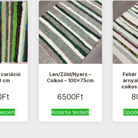
 variáció
Len/Zöld/Nyers –
Fehér 
0 cm
Csíkos – 100x75cm
árnyal
csíkos
0
Ft
6500
Ft
8
teszem
Kosárba teszem
Opció