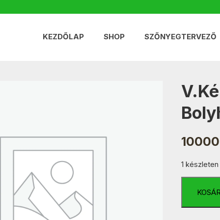
KEZDŐLAP
SHOP
SZŐNYEGTERVEZŐ
V.Ké
Bol
10000
1 készleten
V.Kék-
Nyers-
KOSÁ
Zöld
Csíkos