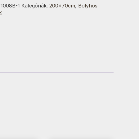
:
1008B-1
Kategóriák:
200x70cm
,
Bolyhos
m
k
g