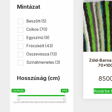
Mintázat
Beszőtt
(5)
Csíkos
(70)
Egyszínű
(9)
Fröcskölt
(43)
Összevissza
(13)
Zöld-Barna
Színátmenetes
(3)
70*10
Hosszúság (cm)
850
Kosárba 
variációk
460
Egyedi méret
variációk
35
55
70
75
80
90
95
100
115 cm
110
115
120
125
130
135
140
145
150
160
170
175
180
185
190
200
210
201+
220
240
250
320
460