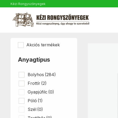
Kézi Rongyszőnyegek
Akciós termékek
Anyagtípus
Bolyhos
(284)
Frottír
(2)
Gyapjúfilc
(0)
Póló
(1)
Szél
(0)
Textilbőr
(0)