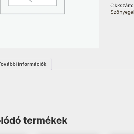
Bolyhos
Cikkszám
200x70c
Szőnyege
mennyisé
További információk
lódó termékek