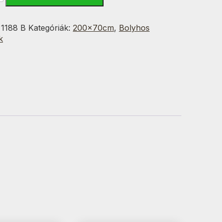
:
1188 B
Kategóriák:
200x70cm
,
Bolyhos
k
g