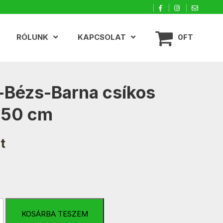
RÓLUNK
KAPCSOLAT
0FT
-Bézs-Barna csíkos
150 cm
t
KOSÁRBA TESZEM