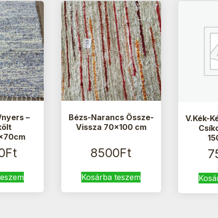
/nyers –
Bézs-Narancs Össze-
V.Kék-K
költ
Vissza 70×100 cm
Csík
0x70cm
15
0
Ft
8500
Ft
7
teszem
Kosárba teszem
Kosá