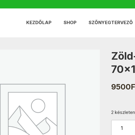
KEZDŐLAP
SHOP
SZŐNYEGTERVEZŐ
Zöld
70×
9500
F
2 készleten
Zöld-
Bézs-