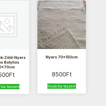
Nyers 70x150cm
ék-Zöld-Nyers
os Bolyhos
0x70cm
8500
Ft
500
Ft
Kosárba teszem
rba teszem