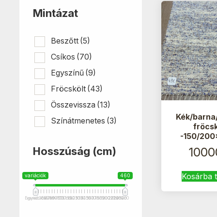
Mintázat
Beszőtt
(5)
Csíkos
(70)
Egyszínű
(9)
Fröcskölt
(43)
Összevissza
(13)
Kék/barna
Színátmenetes
(3)
fröcs
-150/20
Hosszúság (cm)
1000
Kosárba 
variációk
460
Egyedi méret
variációk
35
55
70
75
80
90
95
100
115 cm
110
115
120
125
130
135
140
145
150
160
170
175
180
185
190
200
210
201+
220
240
250
320
460