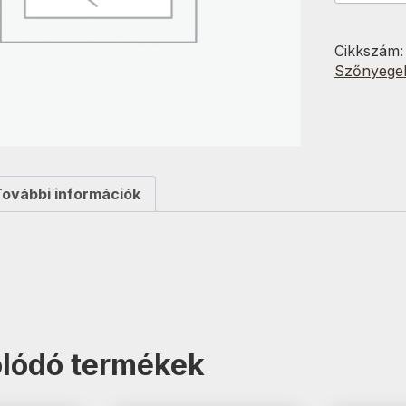
Barna
csíkos
70x150
Cikkszám
cm
Szőnyege
mennyisé
További információk
lódó termékek