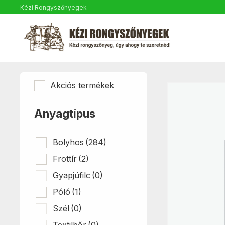
Kézi Rongyszőnyegek
Akciós termékek
Anyagtípus
Bolyhos
(284)
Frottír
(2)
Gyapjúfilc
(0)
Póló
(1)
Szél
(0)
Textilbőr
(0)