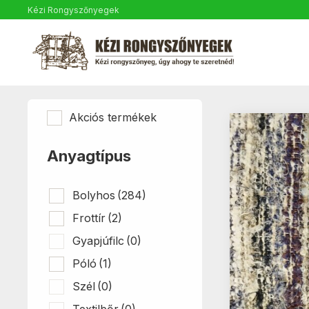
Kézi Rongyszőnyegek
Akciós termékek
Anyagtípus
Bolyhos
(284)
Frottír
(2)
Gyapjúfilc
(0)
Póló
(1)
Szél
(0)
Textilbőr
(0)