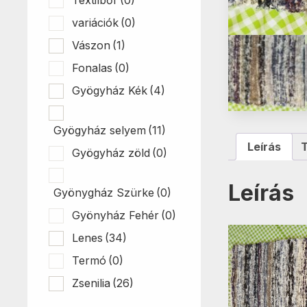
variációk
(0)
Vászon
(1)
Fonalas
(0)
Gyögyház Kék
(4)
Gyögyház selyem
(11)
Leírás
Gyögyház zöld
(0)
Leírás
Gyönygház Szürke
(0)
Gyönyház Fehér
(0)
Lenes
(34)
Termó
(0)
Zsenilia
(26)