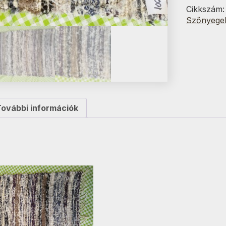
70x100
Cikkszám
cm
Szőnyege
mennyisé
További információk