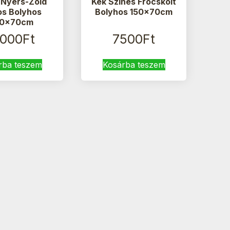
-Nyers-Zöld
Kék Színes Fröcskölt
os Bolyhos
Bolyhos 150x70cm
0x70cm
0000
Ft
7500
Ft
rba teszem
Kosárba teszem