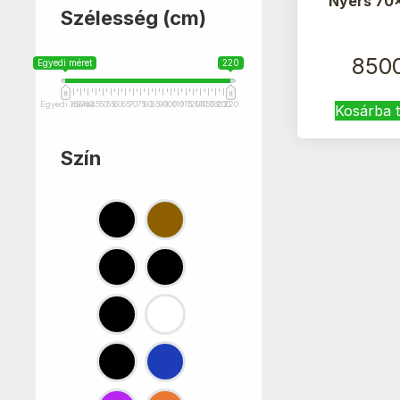
Nyers 70
Szélesség (cm)
850
Egyedi méret
220
Egyedi méret
35
37
40
45
50
55
60
65
70
75
80
85
90
100
110
115
120
140
150
180
200
220
Kosárba 
Szín