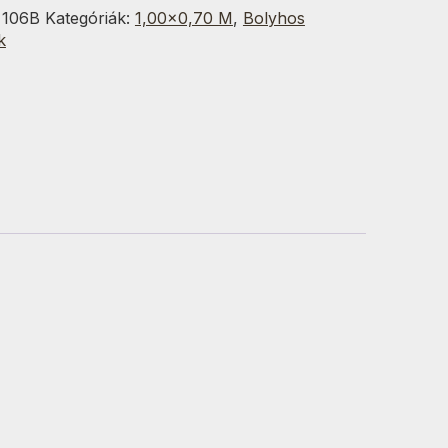
:
106B
Kategóriák:
1,00×0,70 M
,
Bolyhos
k
g