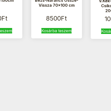
x150cm
Bézs-Narancs Össze-
V.Kék
Vissza 70×100 cm
Csík
20
0
Ft
8500
Ft
1
teszem
Kosárba teszem
Kosá