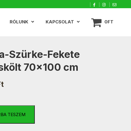
RÓLUNK
KAPCSOLAT
0FT
a-Szürke-Fekete
skölt 70×100 cm
Ft
RBA TESZEM