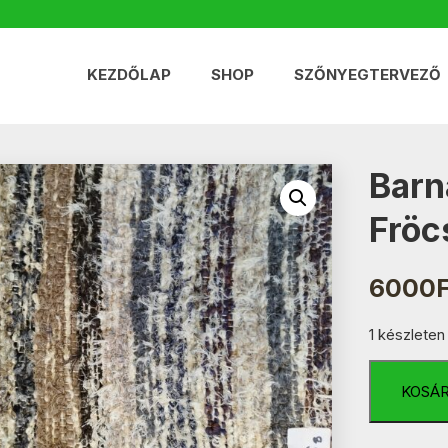
KEZDŐLAP
SHOP
SZŐNYEGTERVEZŐ
Barn
Fröc
6000
1 készleten
Barna-
Szürke-
KOSÁ
Fekete
Fröcskölt