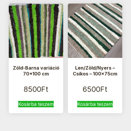
Zöld-Barna variáció
Len/Zöld/Nyers –
70*100 cm
Csíkos – 100x75cm
8500
Ft
6500
Ft
Kosárba teszem
Kosárba teszem