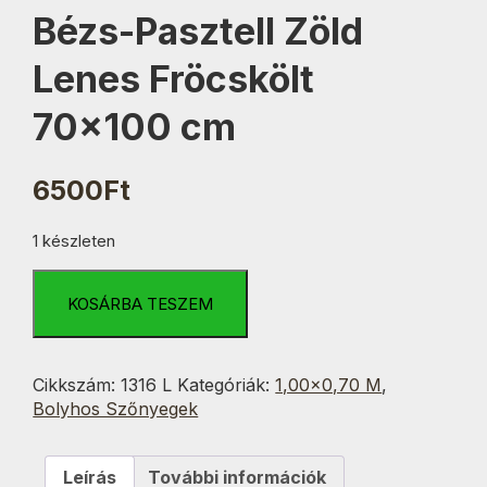
Bézs-Pasztell Zöld
Lenes Fröcskölt
70×100 cm
6500
Ft
1 készleten
Bézs-
Pasztell
KOSÁRBA TESZEM
Zöld
Lenes
Fröcskölt
Cikkszám:
1316 L
Kategóriák:
1,00×0,70 M
,
70x100
Bolyhos Szőnyegek
cm
mennyiség
Leírás
További információk