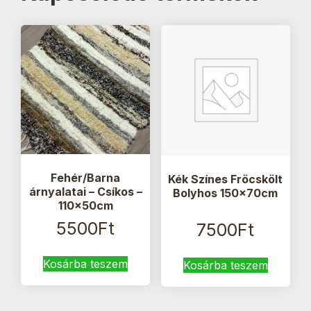
Fehér/Barna
Kék Színes Fröcskölt
árnyalatai – Csíkos –
Bolyhos 150x70cm
110x50cm
5500
Ft
7500
Ft
Kosárba teszem
Kosárba teszem