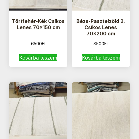
Törtfehér-Kék Csíkos
Bézs-Pasztelzöld 2.
Lenes 70×150 cm
Csíkos Lenes
70×200 cm
6500
Ft
8500
Ft
Kosárba teszem
Kosárba teszem