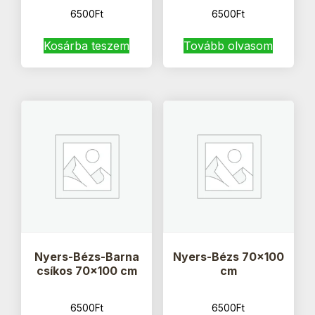
6500
Ft
6500
Ft
Kosárba teszem
Tovább olvasom
Nyers-Bézs-Barna
Nyers-Bézs 70×100
csíkos 70×100 cm
cm
6500
Ft
6500
Ft