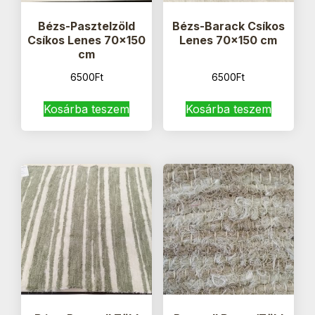
Bézs-Pasztelzöld
Bézs-Barack Csíkos
Csíkos Lenes 70×150
Lenes 70×150 cm
cm
6500
Ft
6500
Ft
Kosárba teszem
Kosárba teszem