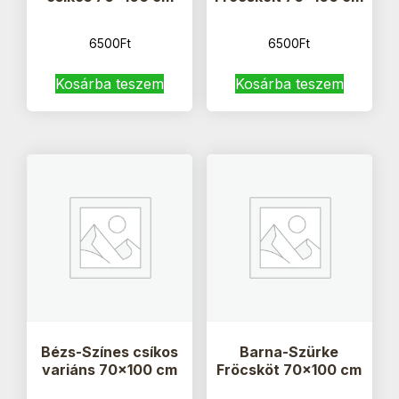
6500
Ft
6500
Ft
Kosárba teszem
Kosárba teszem
Bézs-Színes csíkos
Barna-Szürke
variáns 70×100 cm
Fröcsköt 70×100 cm