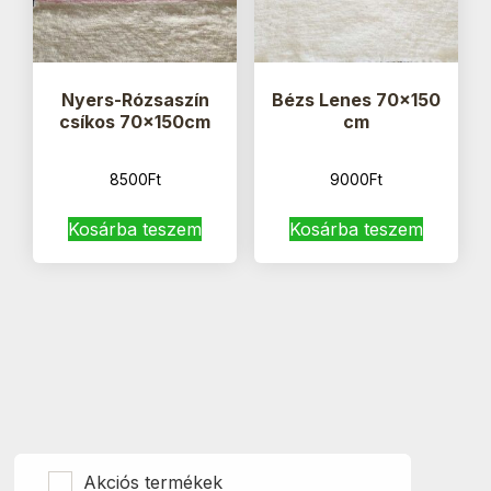
Nyers-Rózsaszín
Bézs Lenes 70×150
csíkos 70x150cm
cm
8500
Ft
9000
Ft
Kosárba teszem
Kosárba teszem
Akciós termékek