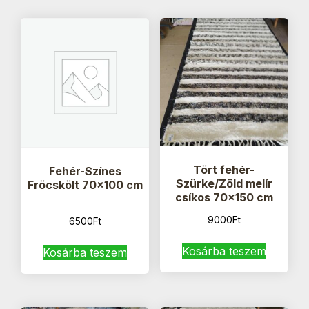
Tört fehér-
Fehér-Színes
Szürke/Zöld melír
Fröcskölt 70×100 cm
csíkos 70×150 cm
9000
Ft
6500
Ft
Kosárba teszem
Kosárba teszem