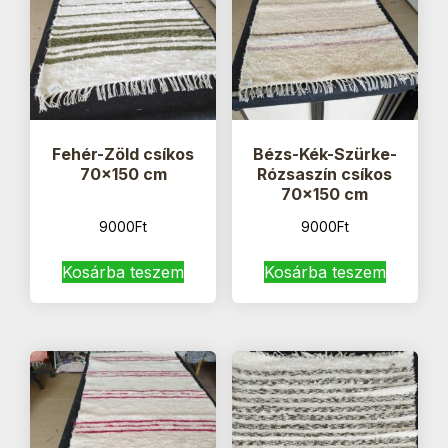
Fehér-Zöld csíkos
Bézs-Kék-Szürke-
70×150 cm
Rózsaszín csíkos
70×150 cm
9000
Ft
9000
Ft
Kosárba teszem
Kosárba teszem