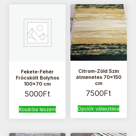
Citrom-Zöld Szín
Fekete-Fehér
átmenetes 70×150
Fröcskölt Bolyhos
cm
100×70 cm
7500
Ft
5000
Ft
Ennek
Opciók választása
Kosárba teszem
a
termék
több
variáci