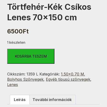
Törtfehér-Kék Csíkos
Lenes 70×150 cm
6500
Ft
1 készleten
Törtfehér-
Kék
KOSÁRBA TESZEM
Csíkos
Lenes
70x150
Cikkszám:
1359 L
Kategóriák:
1,50×0,70 M
,
cm
Bolyhos Szőnyegek
,
Egyéb típusú szőnyegek
,
mennyiség
Lenes
Leírás
További információk