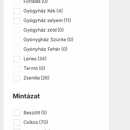
Fonalas
(0)
Gyögyház Kék
(4)
Gyögyház selyem
(11)
Gyögyház zöld
(0)
Gyönygház Szürke
(0)
Gyönyház Fehér
(0)
Lenes
(34)
Termó
(0)
Zsenilia
(26)
Mintázat
Beszőtt
(5)
Csíkos
(70)