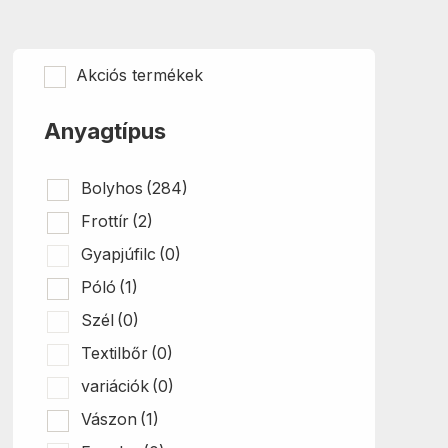
A
változa
a
termék
Akciós termékek
válasz
ki
Anyagtípus
Bolyhos
(284)
Frottír
(2)
Gyapjúfilc
(0)
Póló
(1)
Szél
(0)
Textilbőr
(0)
variációk
(0)
Vászon
(1)