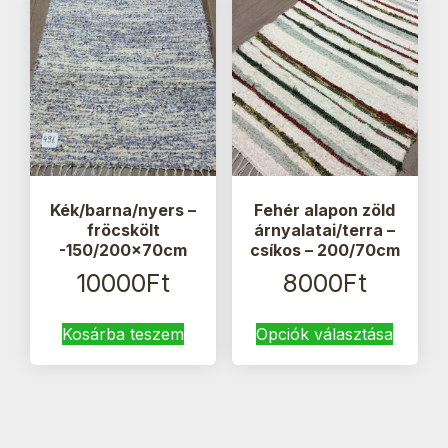
van.
A
változa
a
termék
válasz
ki
Kék/barna/nyers –
Fehér alapon zöld
fröcskölt
árnyalatai/terra –
-150/200x70cm
csíkos – 200/70cm
10000
Ft
8000
Ft
Ennek
Kosárba teszem
Opciók választása
a
termék
több
variáci
van.