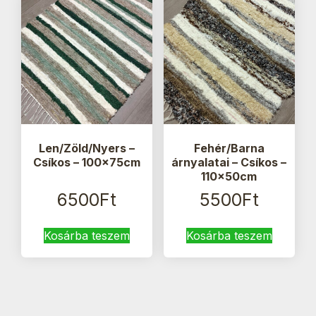
Len/Zöld/Nyers –
Fehér/Barna
Csíkos – 100x75cm
árnyalatai – Csíkos –
110x50cm
6500
Ft
5500
Ft
Kosárba teszem
Kosárba teszem