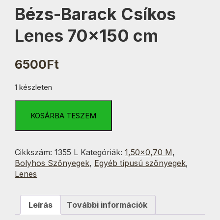
Bézs-Barack Csíkos
Lenes 70×150 cm
6500
Ft
1 készleten
Bézs-
Barack
KOSÁRBA TESZEM
Csíkos
Lenes
70x150
Cikkszám:
1355 L
Kategóriák:
1,50×0,70 M
,
cm
Bolyhos Szőnyegek
,
Egyéb típusú szőnyegek
,
mennyiség
Lenes
Leírás
További információk