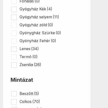
Fonalas
(0)
Gyögyház Kék
(4)
Gyögyház selyem
(11)
Gyögyház zöld
(0)
Gyönygház Szürke
(0)
Gyönyház Fehér
(0)
Lenes
(34)
Termó
(0)
Zsenilia
(26)
Mintázat
Beszőtt
(5)
Csíkos
(70)