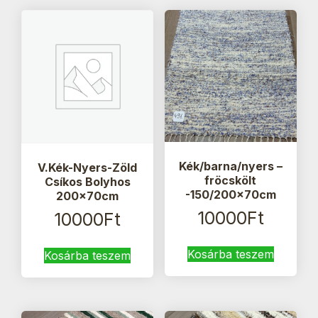
Kék/barna/nyers –
V.Kék-Nyers-Zöld
fröcskölt
Csíkos Bolyhos
-150/200x70cm
200x70cm
10000
Ft
10000
Ft
Kosárba teszem
Kosárba teszem