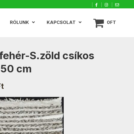
RÓLUNK
KAPCSOLAT
0FT
 fehér-S.zöld csíkos
150 cm
Ft