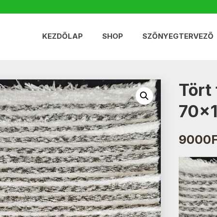
KEZDŐLAP
SHOP
SZŐNYEGTERVEZŐ
Tört
70×
9000