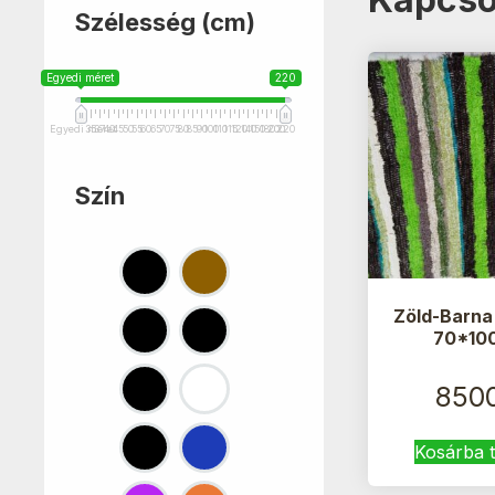
Szélesség (cm)
Egyedi méret
220
Egyedi méret
35
37
40
45
50
55
60
65
70
75
80
85
90
100
110
115
120
140
150
180
200
220
Szín
Zöld-Barna
70*10
850
Kosárba 