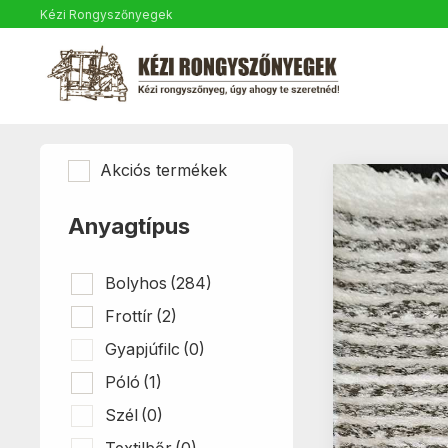
Kézi Rongyszőnyegek
Akciós termékek
Anyagtípus
Bolyhos
(284)
Frottír
(2)
Gyapjúfilc
(0)
Póló
(1)
Szél
(0)
Textilbőr
(0)