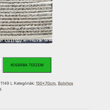
KOSÁRBA TESZEM
:
1149 L
Kategóriák:
150x70cm
,
Bolyhos
k
g