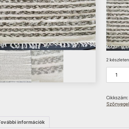
2 készleten
Tört
fehér-
S.zöld
csíkos
70x150
Cikkszám
cm
Szőnyege
mennyisé
További információk