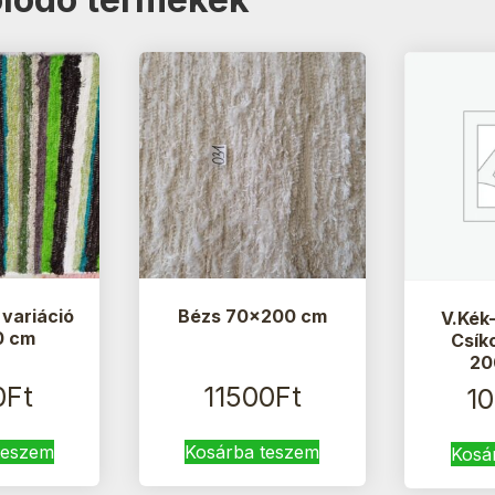
 variáció
Bézs 70×200 cm
V.Kék
0 cm
Csík
20
0
Ft
11500
Ft
1
teszem
Kosárba teszem
Kosá