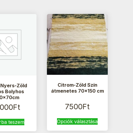
Citrom-Zöld Szín
-Nyers-Zöld
átmenetes 70×150 cm
os Bolyhos
0x70cm
7500
Ft
0000
Ft
Ennek
Opciók választása
rba teszem
a
terméknek