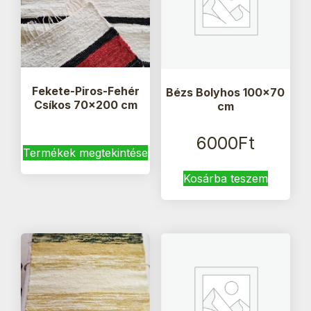
Fekete-Piros-Fehér
Bézs Bolyhos 100×70
Csíkos 70×200 cm
cm
6000
Ft
Termékek megtekintése
Kosárba teszem