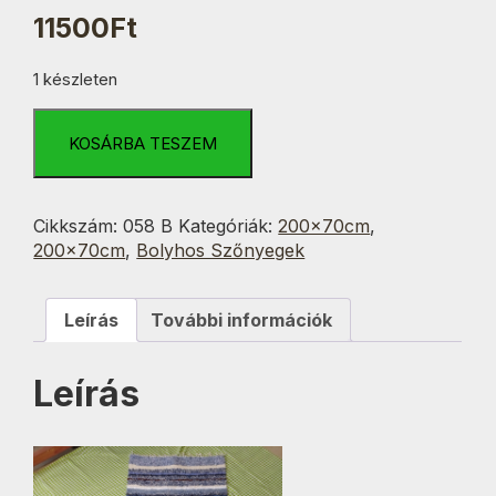
11500
Ft
1 készleten
Kék
Variáció
KOSÁRBA TESZEM
Csíkos
70x200
cm
Cikkszám:
058 B
Kategóriák:
200x70cm
,
mennyiség
200x70cm
,
Bolyhos Szőnyegek
Leírás
További információk
Leírás