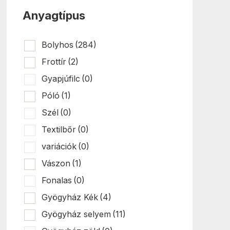
ki
Anyagtípus
Bolyhos
(284)
Frottír
(2)
Gyapjúfilc
(0)
Póló
(1)
Szél
(0)
Textilbőr
(0)
variációk
(0)
Vászon
(1)
Fonalas
(0)
Gyögyház Kék
(4)
Gyögyház selyem
(11)