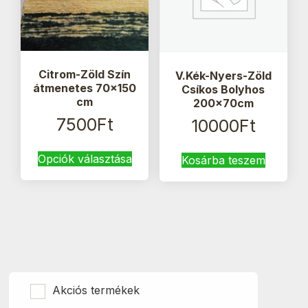
Citrom-Zöld Szín
V.Kék-Nyers-Zöld
átmenetes 70×150
Csíkos Bolyhos
cm
200x70cm
7500
Ft
10000
Ft
Ennek
Opciók választása
Kosárba teszem
a
terméknek
több
variációja
van.
A
változatok
a
termékoldalon
Akciós termékek
választhatók