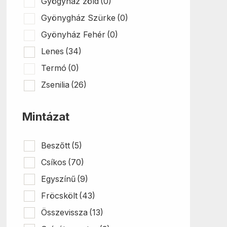
Gyögyház zöld
(0)
Gyönygház Szürke
(0)
Gyönyház Fehér
(0)
Lenes
(34)
Termó
(0)
Zsenilia
(26)
Mintázat
Beszőtt
(5)
Csíkos
(70)
Egyszínű
(9)
Fröcskölt
(43)
Összevissza
(13)