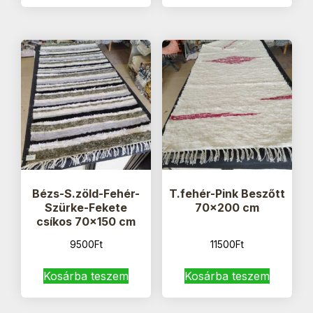
Bézs-S.zöld-Fehér-
T.fehér-Pink Beszőtt
Szürke-Fekete
70×200 cm
csíkos 70×150 cm
9500
Ft
11500
Ft
Kosárba teszem
Kosárba teszem