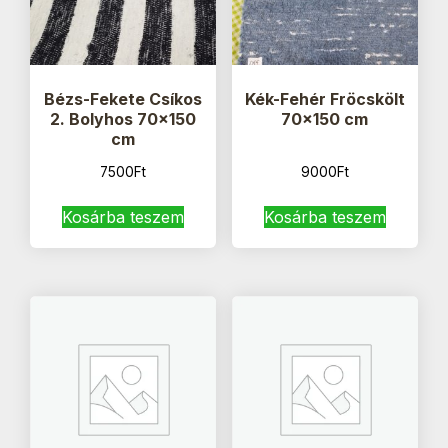
Bézs-Fekete Csíkos
Kék-Fehér Fröcskölt
2. Bolyhos 70×150
70×150 cm
cm
7500
Ft
9000
Ft
Kosárba teszem
Kosárba teszem