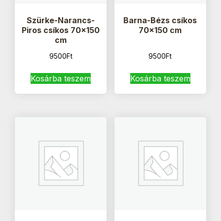
Szürke-Narancs-
Barna-Bézs csíkos
Piros csíkos 70×150
70×150 cm
cm
9500
Ft
9500
Ft
Kosárba teszem
Kosárba teszem