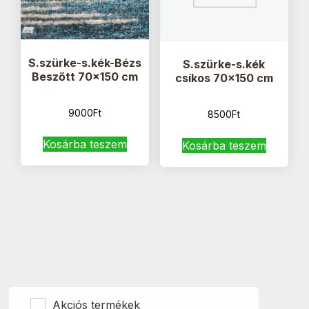
S.szürke-s.kék-Bézs
S.szürke-s.kék
Beszőtt 70×150 cm
csíkos 70×150 cm
9000
Ft
8500
Ft
Kosárba teszem
Kosárba teszem
Akciós termékek