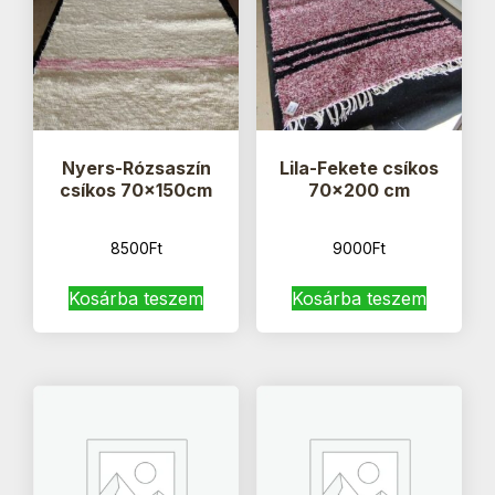
Nyers-Rózsaszín
Lila-Fekete csíkos
csíkos 70x150cm
70×200 cm
8500
Ft
9000
Ft
Kosárba teszem
Kosárba teszem