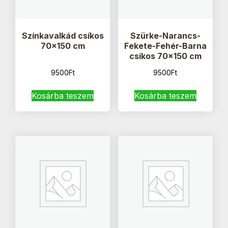
Színkavalkád csíkos
Szürke-Narancs-
70×150 cm
Fekete-Fehér-Barna
csíkos 70×150 cm
9500
Ft
9500
Ft
Kosárba teszem
Kosárba teszem