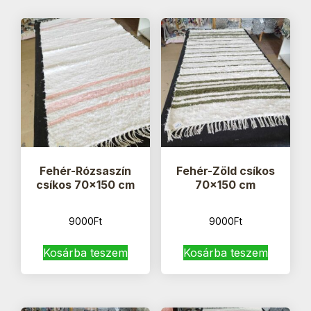
Fehér-Rózsaszín
Fehér-Zöld csíkos
csíkos 70×150 cm
70×150 cm
9000
Ft
9000
Ft
Kosárba teszem
Kosárba teszem