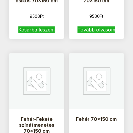
csíkos 70×150 cm
70×150 cm
9500
Ft
9500
Ft
Kosárba teszem
Tovább olvasom
Fehér-Fekete
Fehér 70×150 cm
színátmenetes
70×150 cm