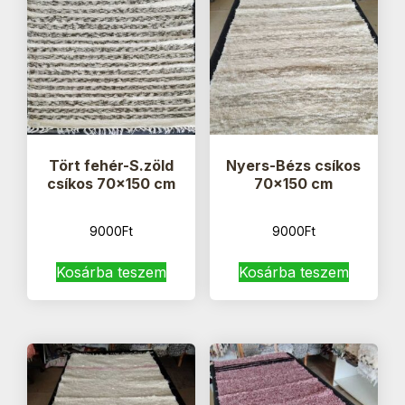
Tört fehér-S.zöld
Nyers-Bézs csíkos
csíkos 70×150 cm
70×150 cm
9000
Ft
9000
Ft
Kosárba teszem
Kosárba teszem