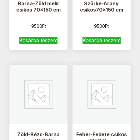
Barna-Zöld melír
Szürke-Arany
csíkos 70×150 cm
csíkos70x150 cm
9500
Ft
9500
Ft
Kosárba teszem
Kosárba teszem
Zöld-Bézs-Barna
Fehér-Fekete csíkos