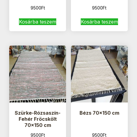
9500
Ft
9500
Ft
Kosárba teszem
Kosárba teszem
Szürke-Rózsaszín-
Bézs 70×150 cm
Fehér Fröcskölt
70×150 cm
9500
Ft
9500
Ft