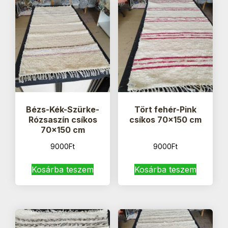
Bézs-Kék-Szürke-
Tört fehér-Pink
Rózsaszín csíkos
csíkos 70×150 cm
70×150 cm
9000
Ft
9000
Ft
Kosárba teszem
Kosárba teszem