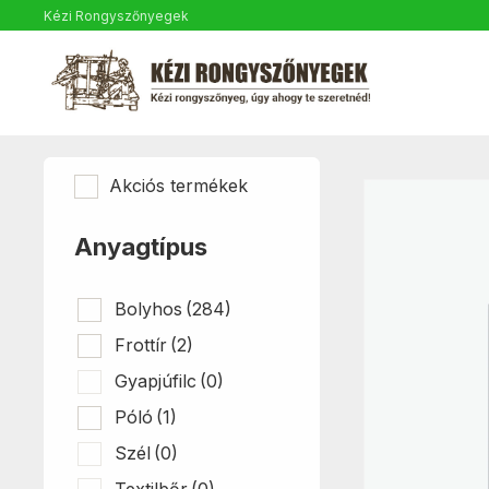
Kézi Rongyszőnyegek
Akciós termékek
Anyagtípus
Bolyhos
(284)
Frottír
(2)
Gyapjúfilc
(0)
Póló
(1)
Szél
(0)
Textilbőr
(0)