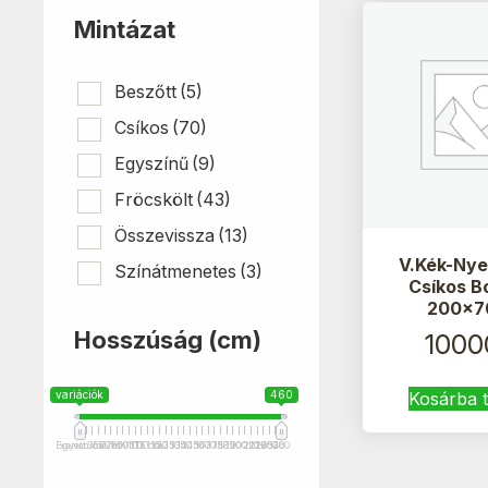
Mintázat
Beszőtt
(5)
Csíkos
(70)
Egyszínű
(9)
Fröcskölt
(43)
Összevissza
(13)
V.Kék-Nye
Színátmenetes
(3)
Csíkos B
200x7
Hosszúság (cm)
1000
variációk
460
Kosárba 
Egyedi méret
variációk
35
55
70
75
80
90
95
100
115 cm
110
115
120
125
130
135
140
145
150
160
170
175
180
185
190
200
210
201+
220
240
250
320
460