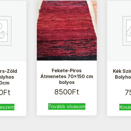
Fekete-Piros
rs-Zöld
Kék Szí
Átmenetes 70×150 cm
olyhos
Bolyh
bolyos
0cm
8500
Ft
0
Ft
7
Tovább olvasom
teszem
Kosá