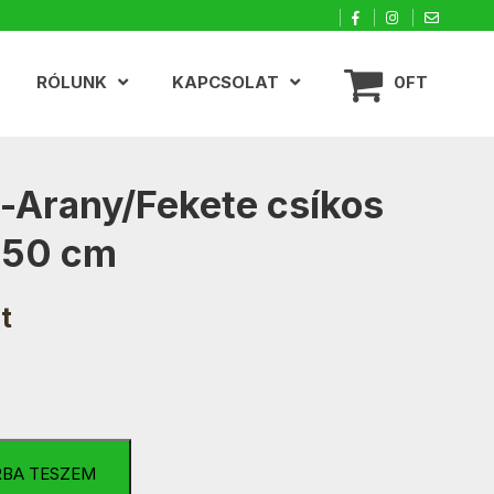
RÓLUNK
KAPCSOLAT
0FT
-Arany/Fekete csíkos
150 cm
t
ete
RBA TESZEM