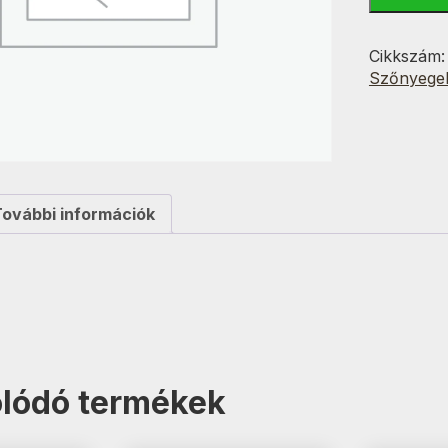
csíkos
70x150
cm
Cikkszám
mennyisé
Szőnyege
További információk
lódó termékek