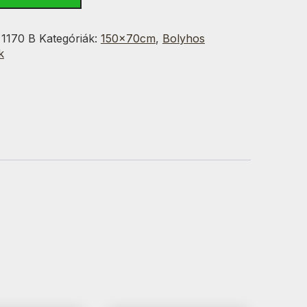
:
1170 B
Kategóriák:
150x70cm
,
Bolyhos
g
k