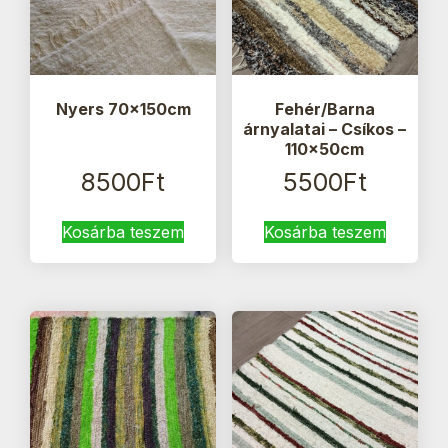
Nyers 70x150cm
Fehér/Barna
árnyalatai – Csíkos –
110x50cm
8500
Ft
5500
Ft
Kosárba teszem
Kosárba teszem