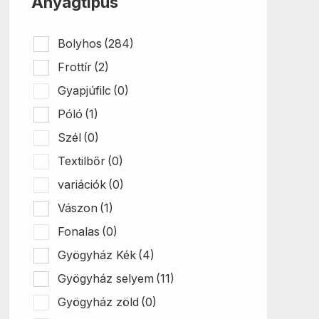
Anyagtípus
Bolyhos
(284)
Frottír
(2)
Gyapjúfilc
(0)
Póló
(1)
Szél
(0)
Textilbőr
(0)
variációk
(0)
Vászon
(1)
Fonalas
(0)
Gyögyház Kék
(4)
Gyögyház selyem
(11)
Gyögyház zöld
(0)