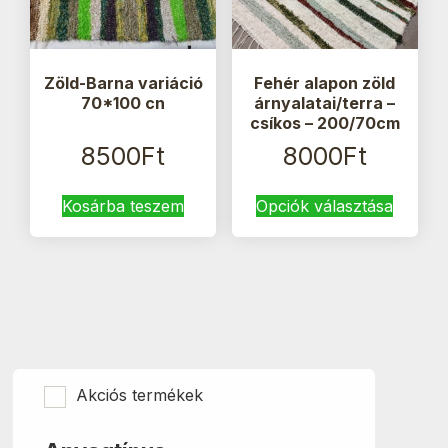
Zöld-Barna variáció
Fehér alapon zöld
70*100 cn
árnyalatai/terra –
csíkos – 200/70cm
8500
Ft
8000
Ft
Ennek
Kosárba teszem
Opciók választása
a
termék
több
variáci
van.
A
változa
a
termék
Akciós termékek
válasz
ki