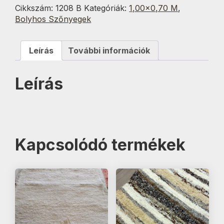
cm
Cikkszám:
1208 B
Kategóriák:
1,00×0,70 M
,
mennyiség
Bolyhos Szőnyegek
Leírás
További információk
Leírás
Kapcsolódó termékek