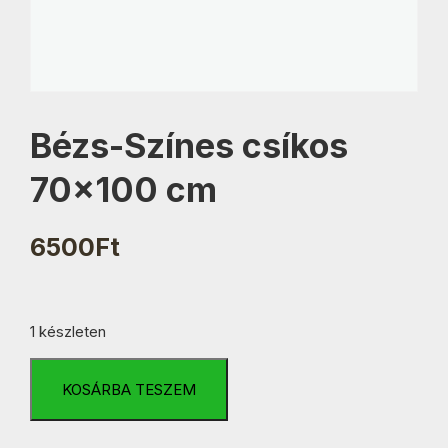
Bézs-Színes csíkos
70×100 cm
6500
Ft
1 készleten
Bézs-
Színes
KOSÁRBA TESZEM
csíkos
70x100