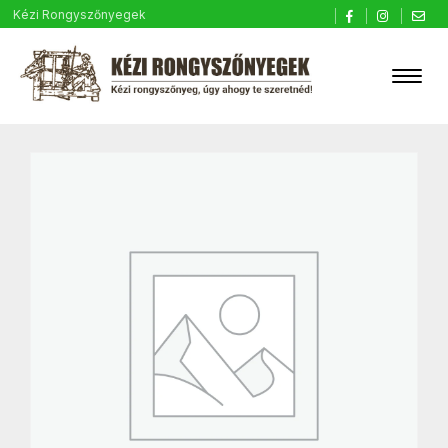
Kézi Rongyszőnyegek