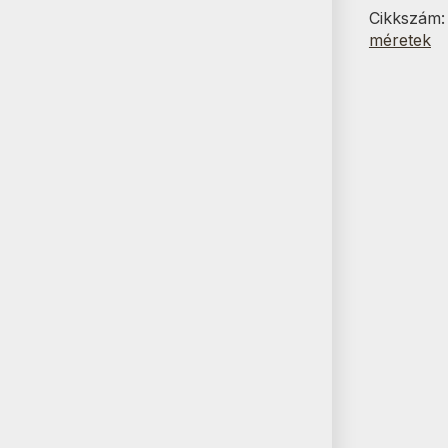
60x100
Cikkszám
cm
méretek
mennyisé