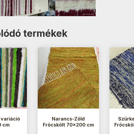
lódó termékek
 variáció
Narancs-Zöld
Szürke
0 cm
Fröcskölt 70×200 cm
Fröcskö