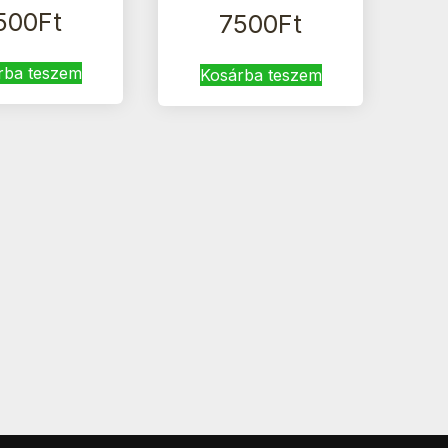
500
Ft
7500
Ft
rba teszem
Kosárba teszem