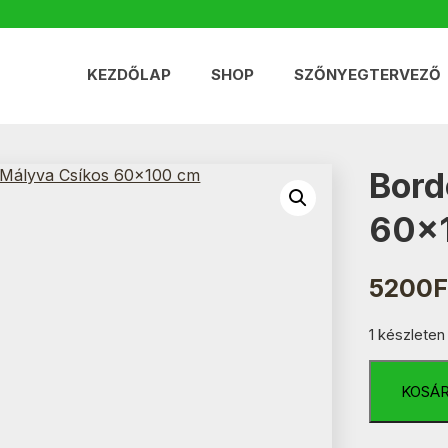
KEZDŐLAP
SHOP
SZŐNYEGTERVEZŐ
Bord
60×
5200
F
1 készleten
Bordó-
Bézs-
KOSÁ
Mályva
Csíkos