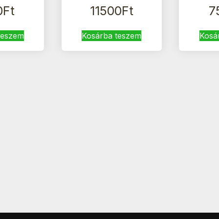
0
Ft
11500
Ft
7
teszem
Kosárba teszem
Kosá