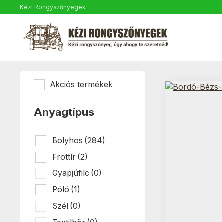
Kézi Rongyszőnyegek
Akciós termékek
Anyagtípus
Bolyhos
(284)
Frottír
(2)
Gyapjúfilc
(0)
Póló
(1)
Szél
(0)
Textilbőr
(0)