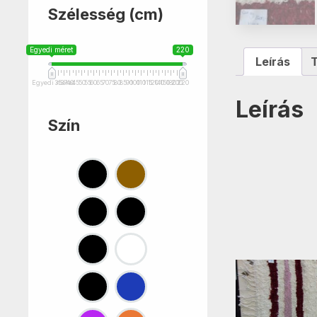
Szélesség (cm)
Egyedi méret
220
Leírás
Egyedi méret
35
37
40
45
50
55
60
65
70
75
80
85
90
100
110
115
120
140
150
180
200
220
Leírás
Szín