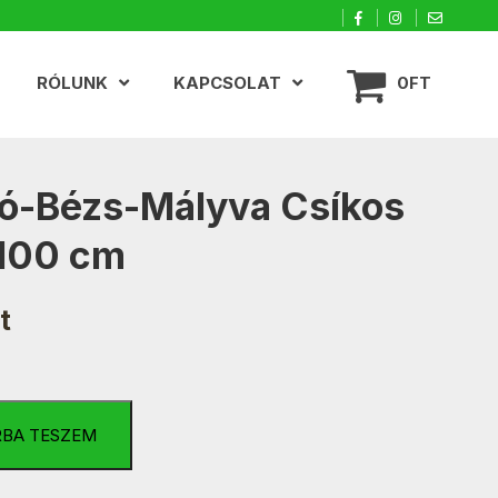
RÓLUNK
KAPCSOLAT
0FT
ó-Bézs-Mályva Csíkos
100 cm
t
RBA TESZEM