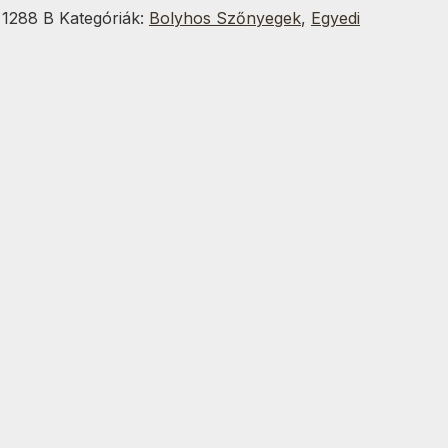
:
1288 B
Kategóriák:
Bolyhos Szőnyegek
,
Egyedi
g