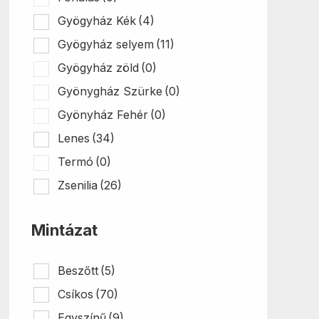
Gyögyház Kék
(4)
Gyögyház selyem
(11)
Gyögyház zöld
(0)
Gyönygház Szürke
(0)
Gyönyház Fehér
(0)
Lenes
(34)
Termó
(0)
Zsenilia
(26)
Mintázat
Beszőtt
(5)
Csíkos
(70)
Egyszínű
(9)