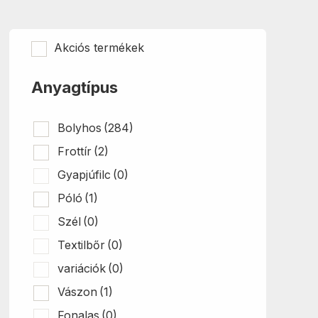
változatok
a
termékoldalon
Akciós termékek
választhatók
ki
Anyagtípus
Bolyhos
(284)
Frottír
(2)
Gyapjúfilc
(0)
Póló
(1)
Szél
(0)
Textilbőr
(0)
variációk
(0)
Vászon
(1)
Fonalas
(0)