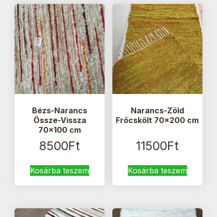
Bézs-Narancs
Narancs-Zöld
Össze-Vissza
Fröcskölt 70×200 cm
70×100 cm
8500
Ft
11500
Ft
Kosárba teszem
Kosárba teszem