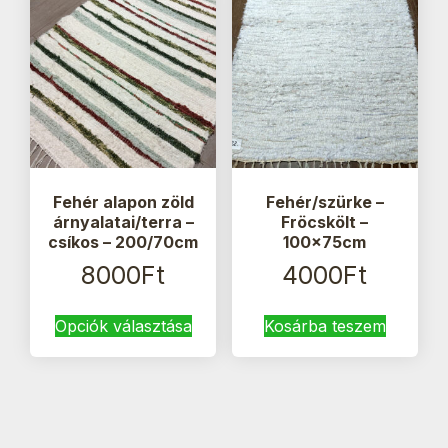
Fehér alapon zöld
Fehér/szürke –
árnyalatai/terra –
Fröcskölt –
csíkos – 200/70cm
100x75cm
8000
Ft
4000
Ft
Ennek
Opciók választása
Kosárba teszem
a
terméknek
több
variációja
van.
A