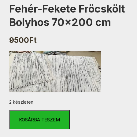
Fehér-Fekete Fröcskölt
Bolyhos 70×200 cm
9500
Ft
2 készleten
Fehér-
Fekete
KOSÁRBA TESZEM
Fröcskölt
Bolyhos