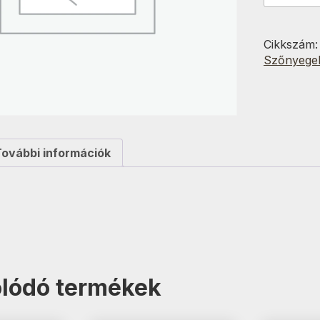
variáns
Bolyhos
Bolyhos7
Cikkszám
mennyisé
Szőnyege
További információk
lódó termékek