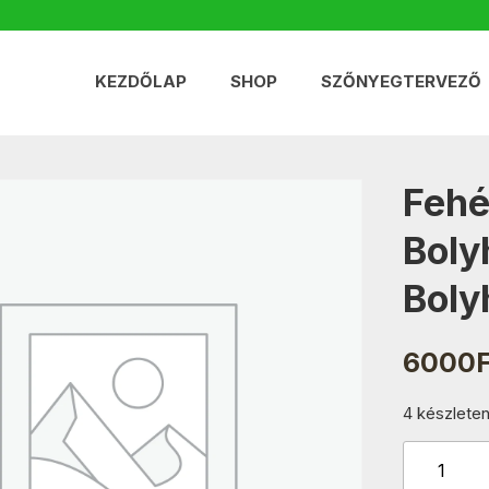
KEZDŐLAP
SHOP
SZŐNYEGTERVEZŐ
Fehé
Boly
Bol
6000
4 készlete
Fehér-
Türkiz