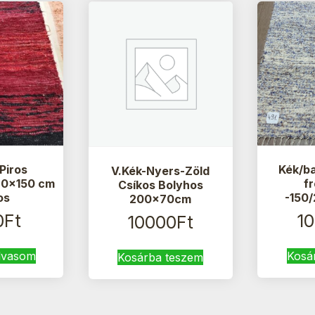
Piros
Kék/ba
V.Kék-Nyers-Zöld
70×150 cm
f
Csíkos Bolyhos
os
-150
200x70cm
0
Ft
1
10000
Ft
lvasom
Kosá
Kosárba teszem