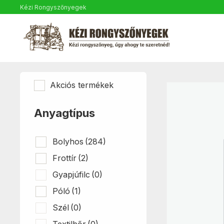
Kézi Rongyszőnyegek
Akciós termékek
Anyagtípus
Bolyhos
(284)
Frottír
(2)
Gyapjúfilc
(0)
Póló
(1)
Szél
(0)
Textilbőr
(0)