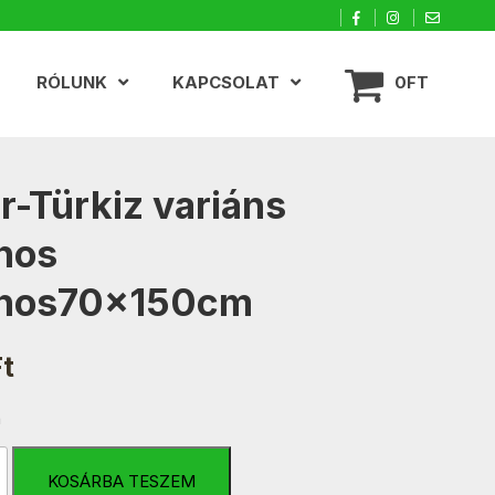
RÓLUNK
KAPCSOLAT
0FT
r-Türkiz variáns
hos
yhos70x150cm
Ft
n
KOSÁRBA TESZEM