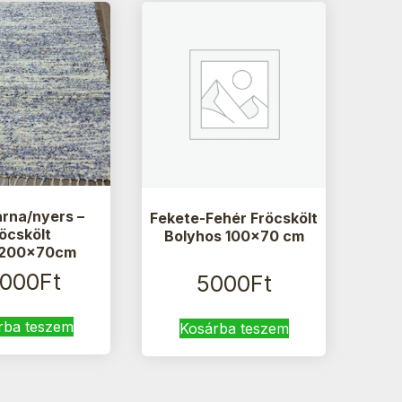
rna/nyers –
Fekete-Fehér Fröcskölt
röcskölt
Bolyhos 100×70 cm
/200x70cm
0000
Ft
5000
Ft
rba teszem
Kosárba teszem