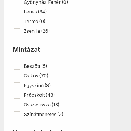
Gyönyház Fehér
(0)
Lenes
(34)
Termó
(0)
Zsenilia
(26)
Mintázat
Beszőtt
(5)
Csíkos
(70)
Egyszínű
(9)
Fröcskölt
(43)
Összevissza
(13)
Színátmenetes
(3)