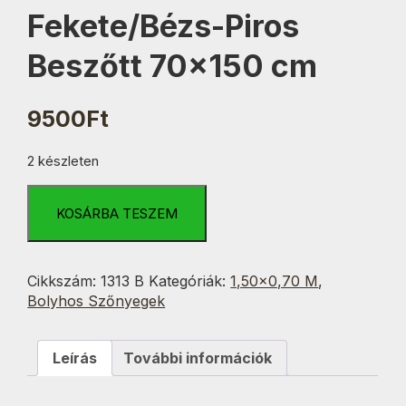
Fekete/Bézs-Piros
Beszőtt 70×150 cm
9500
Ft
2 készleten
Fekete/Bézs-
Piros
KOSÁRBA TESZEM
Beszőtt
70x150
cm
Cikkszám:
1313 B
Kategóriák:
1,50×0,70 M
,
mennyiség
Bolyhos Szőnyegek
Leírás
További információk