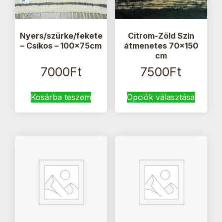
Nyers/szürke/fekete
Citrom-Zöld Szín
– Csíkos – 100x75cm
átmenetes 70×150
cm
7000
Ft
7500
Ft
Ennek
Kosárba teszem
Opciók választása
a
termék
több
variáci
van.
A
változa
a
termék
válasz
ki