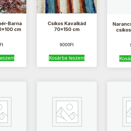
hér-Barna
Csíkos Kavalkád
Narancs
60×100 cm
70×150 cm
csíko
Ft
9000
Ft
teszem
Kosárba teszem
Kosá