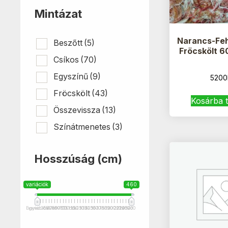
Mintázat
Narancs-Fe
Beszőtt
(5)
Fröcskölt 
Csíkos
(70)
Egyszínű
(9)
5200
Fröcskölt
(43)
Kosárba 
Összevissza
(13)
Színátmenetes
(3)
Hosszúság (cm)
variációk
460
Egyedi méret
variációk
35
55
70
75
80
90
95
100
115 cm
110
115
120
125
130
135
140
145
150
160
170
175
180
185
190
200
210
201+
220
240
250
320
460