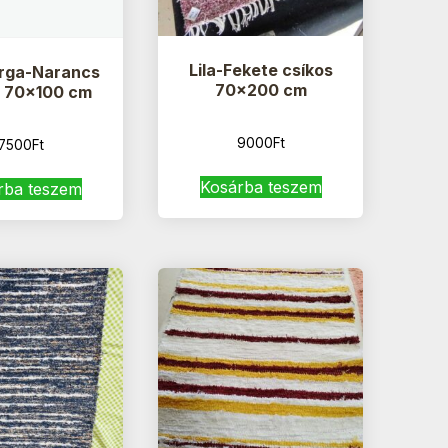
Lila-Fekete csíkos
rga-Narancs
70×200 cm
s 70×100 cm
9000
Ft
7500
Ft
Kosárba teszem
rba teszem