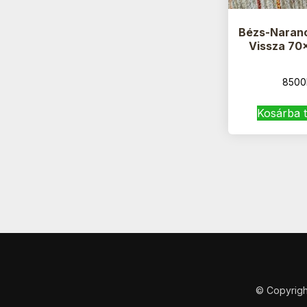
Bézs-Naran
Vissza 70
8500
Kosárba 
© Copyrigh