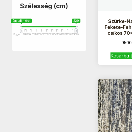
Szélesség (cm)
Szürke-N
Egyedi méret
220
Fekete-Feh
csíkos 70
Egyedi méret
35
37
40
45
50
55
60
65
70
75
80
85
90
100
110
115
120
140
150
180
200
220
9500
Kosárba 