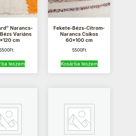
rd” Narancs-
Fekete-Bézs-Citrom-
Bézs Variáns
Narancs Csíkos
×120 cm
60×100 cm
6500
Ft
5500
Ft
rba teszem
Kosárba teszem