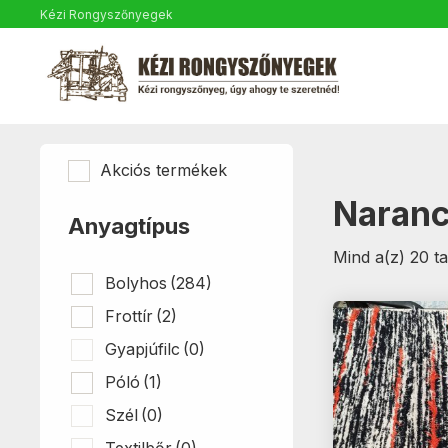
Kézi Rongyszőnyegek
Akciós termékek
Naran
Anyagtípus
Mind a(z) 20 ta
Bolyhos
(284)
Frottír
(2)
Gyapjúfilc
(0)
Póló
(1)
Szél
(0)
Textilbőr
(0)