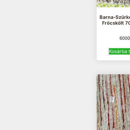
Barna-Szürk
Fröcskölt 
6000
Kosárba 