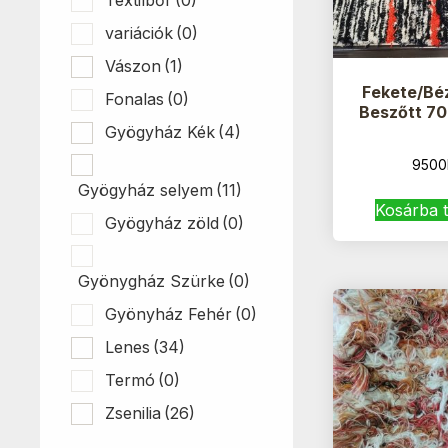
variációk
(0)
Vászon
(1)
Fekete/Bé
Fonalas
(0)
Beszőtt 7
Gyögyház Kék
(4)
9500
Gyögyház selyem
(11)
Kosárba 
Gyögyház zöld
(0)
Gyönygház Szürke
(0)
Gyönyház Fehér
(0)
Lenes
(34)
Termó
(0)
Zsenilia
(26)