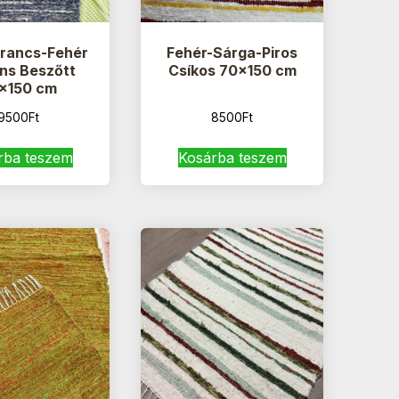
rancs-Fehér
Fehér-Sárga-Piros
ns Beszőtt
Csíkos 70×150 cm
×150 cm
9500
Ft
8500
Ft
rba teszem
Kosárba teszem