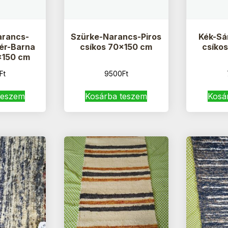
arancs-
Szürke-Narancs-Piros
Kék-Sá
ér-Barna
csíkos 70×150 cm
csíko
×150 cm
Ft
9500
Ft
teszem
Kosárba teszem
Kosá