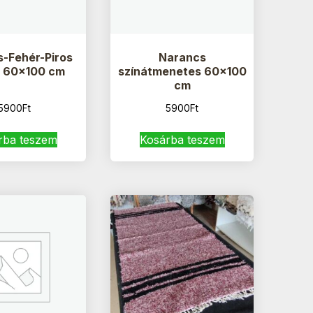
-Fehér-Piros
Narancs
s 60×100 cm
színátmenetes 60×100
cm
5900
Ft
5900
Ft
rba teszem
Kosárba teszem