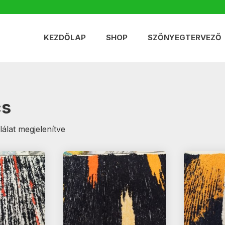
KEZDŐLAP
SHOP
SZŐNYEGTERVEZŐ
cs
Sorted
lálat megjelenítve
by
latest