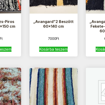
zs-Piros
„Avangard”2 Beszőtt
„Avanga
0×150 cm
60×140 cm
Fekete-
60
Ft
7000
Ft
teszem
Kosárba teszem
Kosá