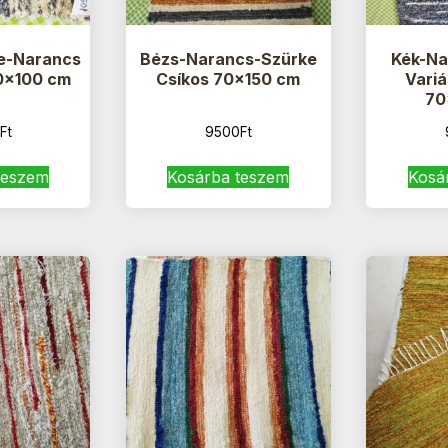
e-Narancs
Bézs-Narancs-Szürke
Kék-Na
70×100 cm
Csíkos 70×150 cm
Variá
70
Ft
9500
Ft
teszem
Kosárba teszem
Kosá