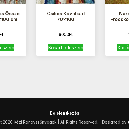
cs Össze-
Csíkos Kavalkád
Nar
×100 cm
70×100
Fröcskö
Ft
6000
Ft
teszem
Kosárba teszem
Kosá
Bejelentkezés
t 2026 Kézi Rongyszőnyegek | All Rights Reserved. | Designed by