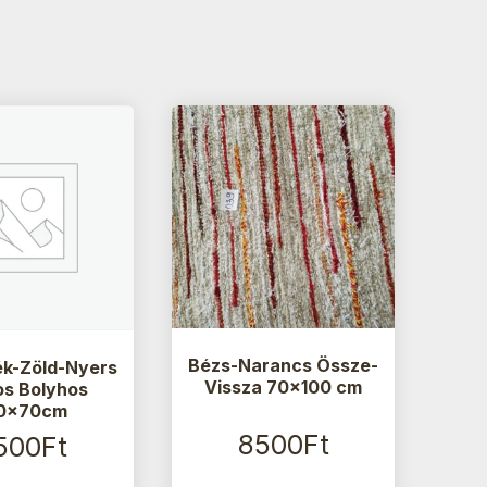
Bézs-Narancs Össze-
ék-Zöld-Nyers
Vissza 70×100 cm
os Bolyhos
0x70cm
8500
Ft
500
Ft