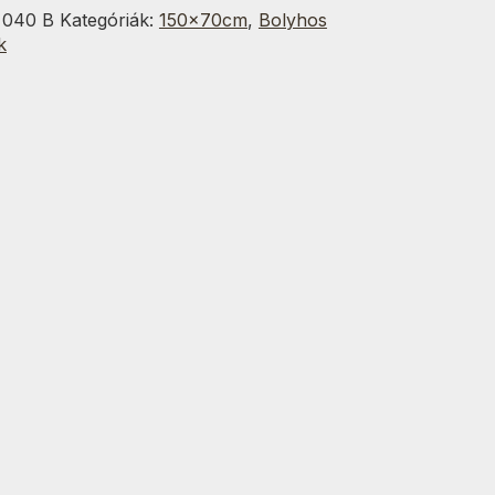
:
040 B
Kategóriák:
150x70cm
,
Bolyhos
k
g