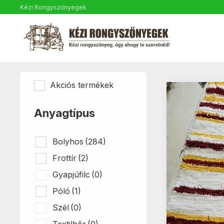
Kézi Rongyszőnyegek
Akciós termékek
Anyagtípus
Bolyhos
(284)
Frottír
(2)
Gyapjúfilc
(0)
Póló
(1)
Szél
(0)
Textilbőr
(0)