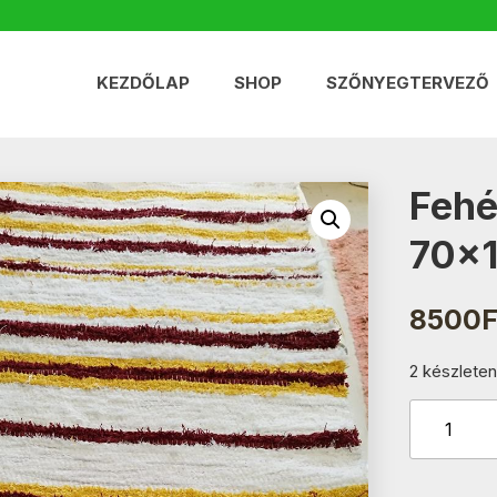
KEZDŐLAP
SHOP
SZŐNYEGTERVEZŐ
Fehé
70×
8500
F
2 készleten
Fehér-
Sárga-
Piros
Csíkos