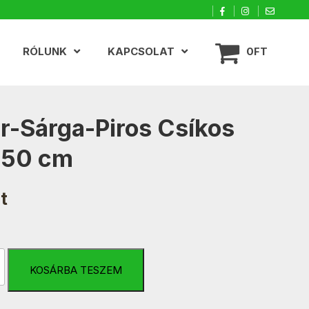
RÓLUNK
KAPCSOLAT
0FT
r-Sárga-Piros Csíkos
150 cm
t
KOSÁRBA TESZEM