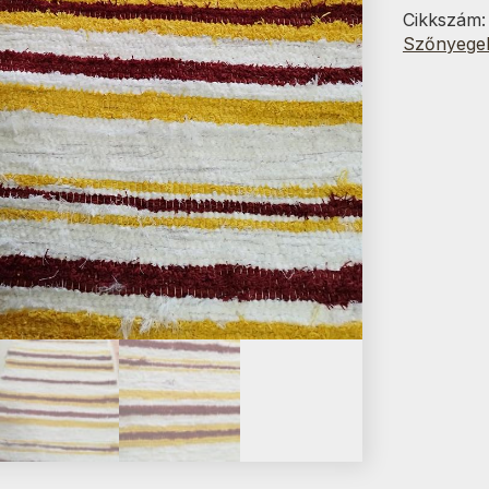
70x150
Cikkszám
cm
Szőnyege
mennyisé