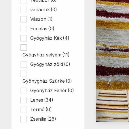
variációk
(0)
Vászon
(1)
Fonalas
(0)
Gyögyház Kék
(4)
Gyögyház selyem
(11)
Gyögyház zöld
(0)
Gyönygház Szürke
(0)
Gyönyház Fehér
(0)
Lenes
(34)
Termó
(0)
Zsenilia
(26)