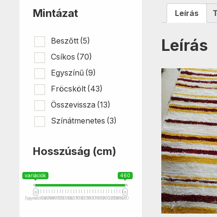
Mintázat
Leírás
Leírás
Beszőtt
(5)
Csíkos
(70)
Egyszínű
(9)
Fröcskölt
(43)
Összevissza
(13)
Színátmenetes
(3)
Hosszúság (cm)
variációk
460
Egyedi méret
variációk
35
55
70
75
80
90
95
100
115 cm
110
115
120
125
130
135
140
145
150
160
170
175
180
185
190
200
210
201+
220
240
250
320
460