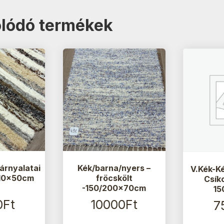
lódó termékek
árnyalatai
Kék/barna/nyers –
V.Kék-K
 110x50cm
fröcskölt
Csík
-150/200x70cm
15
0
Ft
10000
Ft
7