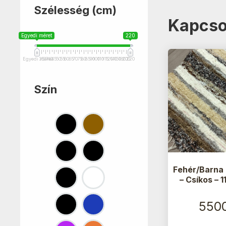
Szélesség (cm)
Kapcso
Egyedi méret
220
Egyedi méret
35
37
40
45
50
55
60
65
70
75
80
85
90
100
110
115
120
140
150
180
200
220
Szín
Fehér/Barna 
– Csíkos –
550