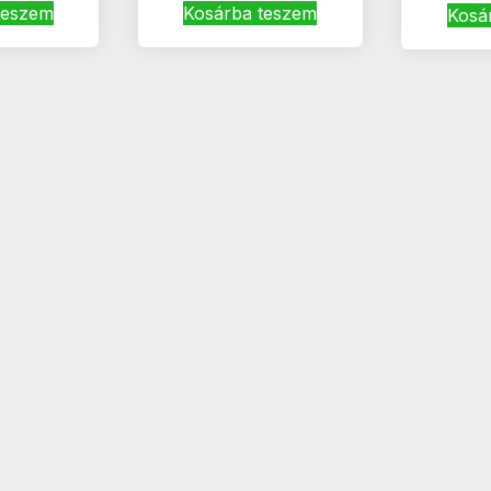
teszem
Kosárba teszem
Kosá