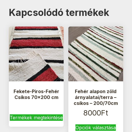
Kapcsolódó termékek
Fekete-Piros-Fehér
Fehér alapon zöld
Csíkos 70×200 cm
árnyalatai/terra –
csíkos – 200/70cm
8000
Ft
Termékek megtekintése
Ennek
Opciók választása
a