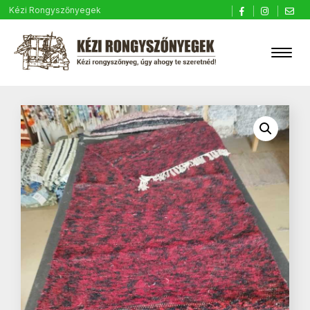
Kézi Rongyszőnyegek