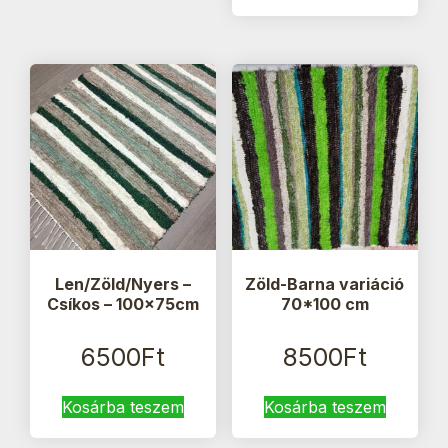
termék
több
variáci
van.
A
változa
a
termék
válasz
ki
Len/Zöld/Nyers –
Zöld-Barna variáció
Csíkos – 100x75cm
70*100 cm
6500
Ft
8500
Ft
Kosárba teszem
Kosárba teszem