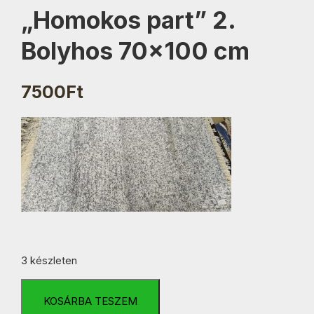
„Homokos part” 2.
Bolyhos 70×100 cm
7500
Ft
3 készleten
"Homokos
part"
KOSÁRBA TESZEM