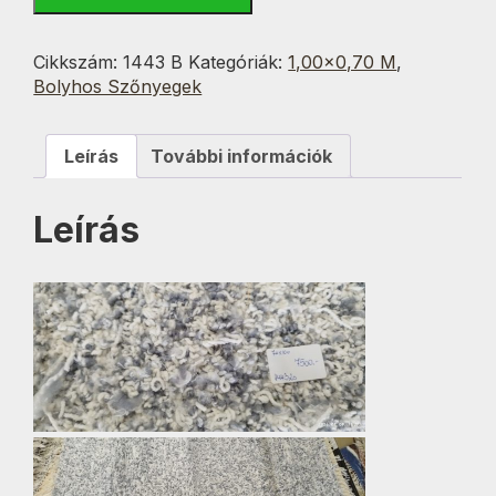
2.
Bolyhos
70x100
Cikkszám:
1443 B
Kategóriák:
1,00×0,70 M
,
cm
Bolyhos Szőnyegek
mennyiség
Leírás
További információk
Leírás