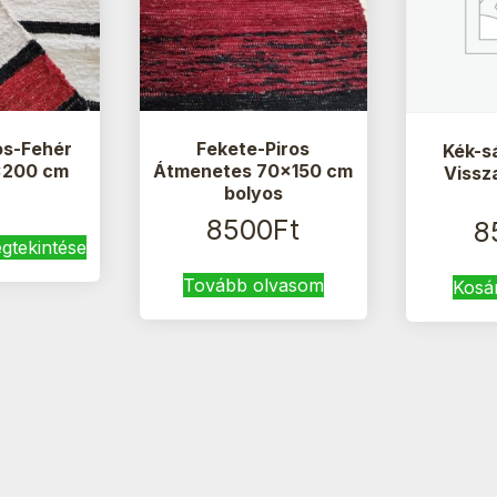
os-Fehér
Fekete-Piros
Kék-s
×200 cm
Átmenetes 70×150 cm
Vissz
bolyos
8500
Ft
8
gtekintése
Tovább olvasom
Kosá