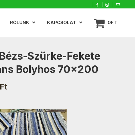
RÓLUNK
KAPCSOLAT
0FT
Bézs-Szürke-Fekete
áns Bolyhos 70×200
Ft