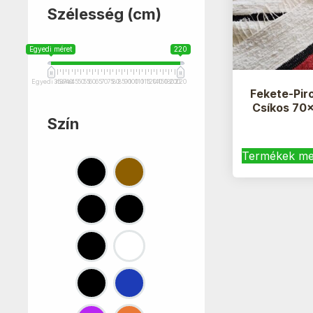
Szélesség (cm)
Egyedi méret
220
Egyedi méret
35
37
40
45
50
55
60
65
70
75
80
85
90
100
110
115
120
140
150
180
200
220
Fekete-Pir
Csíkos 70
Szín
Termékek me