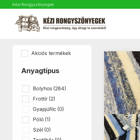
Kézi Rongyszőnyegek
Akciós termékek
Anyagtípus
Bolyhos
(284)
Frottír
(2)
Gyapjúfilc
(0)
Póló
(1)
Szél
(0)
Textilbőr
(0)