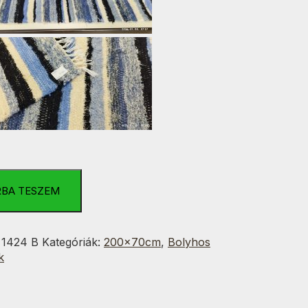
RBA TESZEM
:
1424 B
Kategóriák:
200x70cm
,
Bolyhos
k
g