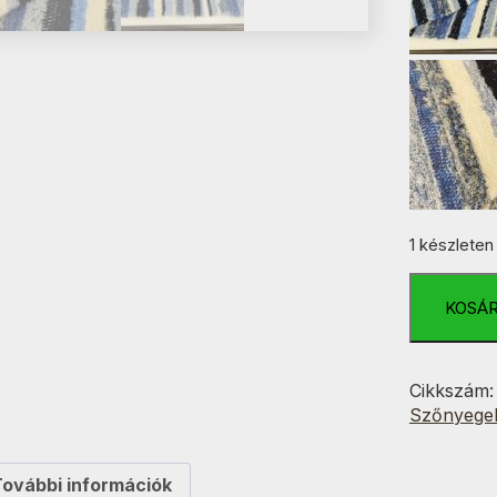
1 készleten
Kék-
Bézs-
KOSÁ
Szürke-
Fekete
Variáns
Cikkszám
Bolyhos
Szőnyege
70x200
mennyisé
További információk