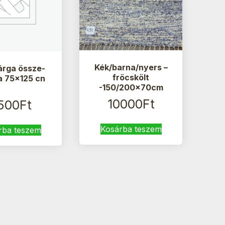
Kék/barna/nyers –
árga össze-
fröcskölt
a 75×125 cn
-150/200x70cm
10000
Ft
500
Ft
Kosárba teszem
rba teszem