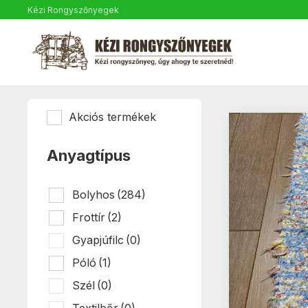
Kézi Rongyszőnyegek
Akciós termékek
Anyagtípus
Bolyhos
(284)
Frottír
(2)
Gyapjúfilc
(0)
Póló
(1)
Szél
(0)
Textilbőr
(0)