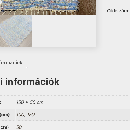
150/100x
mennyisé
Cikkszám
formációk
i információk
k
150 × 50 cm
(cm)
100
,
150
(cm)
50