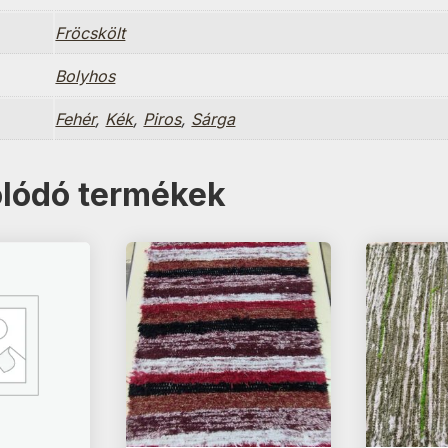
Fröcskölt
Bolyhos
Fehér
,
Kék
,
Piros
,
Sárga
lódó termékek