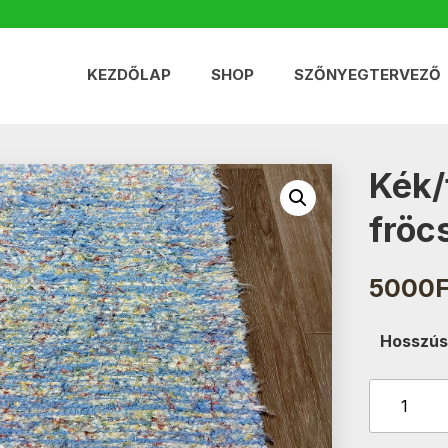
KEZDŐLAP
SHOP
SZŐNYEGTERVEZŐ
Kék/
fröc
5000
F
Hosszús
Kék/fehér/
fröcskölt
-