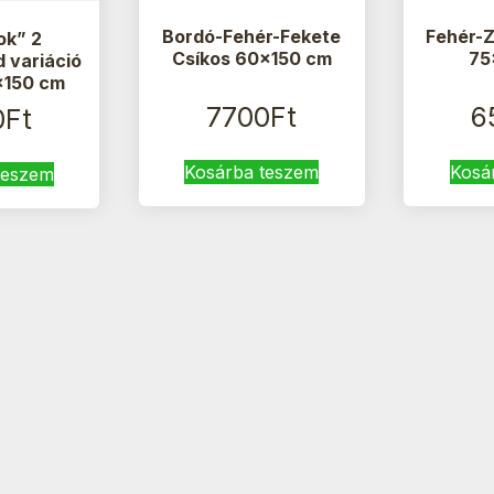
Bordó-Fehér-Fekete
Fehér-Z
ok” 2
Csíkos 60×150 cm
75
d variáció
×150 cm
7700
Ft
6
0
Ft
Kosárba teszem
Kosá
teszem