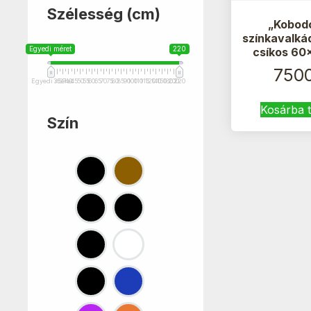
Szélesség (cm)
„Kobod
színkavalká
Egyedi méret
220
csíkos 60
750
Egyedi méret
35
37
40
45
50
55
60
65
70
75
80
85
90
100
110
115
120
140
150
180
200
220
Kosárba 
Szín