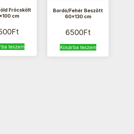
öld Fröcskölt
Bordó/Fehér Beszőtt
×100 cm
60×130 cm
500
Ft
6500
Ft
rba teszem
Kosárba teszem