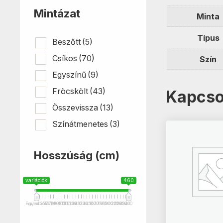
Mintázat
Minta
Típus
Beszőtt
(5)
Csíkos
(70)
Szín
Egyszínű
(9)
Fröcskölt
(43)
Kapcso
Összevissza
(13)
Színátmenetes
(3)
Hosszúság (cm)
variációk
460
Egyedi méret
variációk
35
55
70
75
80
90
95
100
110
115 cm
115
120
125
130
135
140
145
150
160
170
175
180
185
190
200
210
201+
220
240
250
320
460