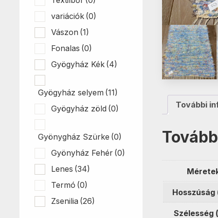
variációk
(0)
Vászon
(1)
Fonalas
(0)
Gyögyház Kék
(4)
Gyögyház selyem
(11)
További in
Gyögyház zöld
(0)
Tovább
Gyönygház Szürke
(0)
Gyönyház Fehér
(0)
Lenes
(34)
Mérete
Termó
(0)
Hosszúság 
Zsenilia
(26)
Szélesség 