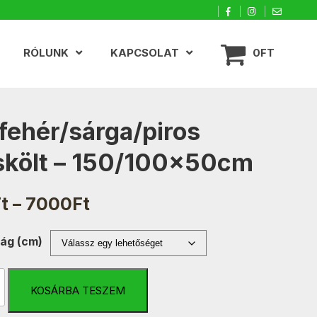
RÓLUNK
KAPCSOLAT
0FT
fehér/sárga/piros
skölt – 150/100x50cm
Ártartomány:
t
–
7000
Ft
5000Ft
-
ág (cm)
7000Ft
sárga/piros
KOSÁRBA TESZEM