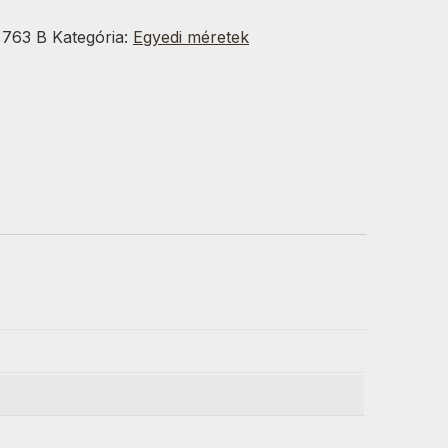
50cm
g
:
763 B
Kategória:
Egyedi méretek