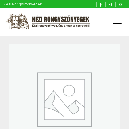
Kézi Rongyszőnyegek