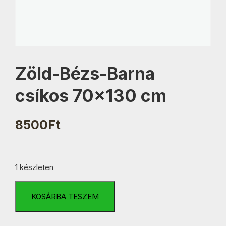
Zöld-Bézs-Barna
csíkos 70×130 cm
8500
Ft
1 készleten
Zöld-
Bézs-
KOSÁRBA TESZEM
Barna
csíkos