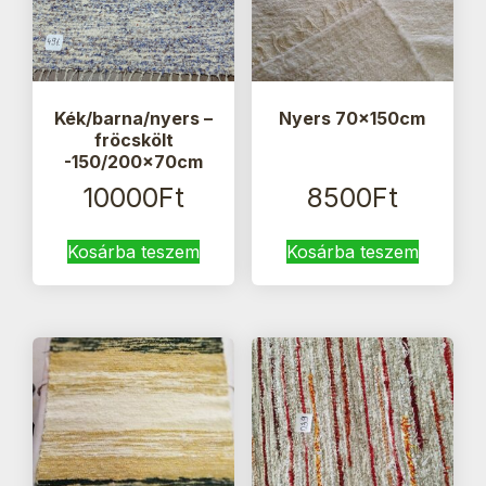
Kék/barna/nyers –
Nyers 70x150cm
fröcskölt
-150/200x70cm
10000
Ft
8500
Ft
Kosárba teszem
Kosárba teszem