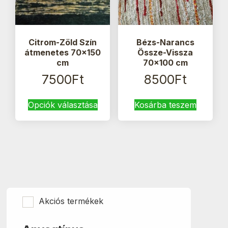
Citrom-Zöld Szín
Bézs-Narancs
átmenetes 70×150
Össze-Vissza
cm
70×100 cm
7500
Ft
8500
Ft
Ennek
Opciók választása
Kosárba teszem
a
terméknek
több
variációja
van.
A
változatok
a
termékoldalon
Akciós termékek
választhatók
ki