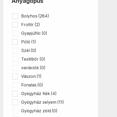
Anyagtípus
Bolyhos
(284)
Frottír
(2)
Gyapjúfilc
(0)
Póló
(1)
Szél
(0)
Textilbőr
(0)
variációk
(0)
Vászon
(1)
Fonalas
(0)
Gyögyház Kék
(4)
Gyögyház selyem
(11)
Gyögyház zöld
(0)