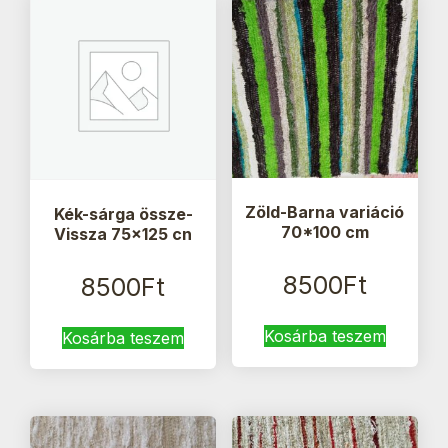
Zöld-Barna variáció
Kék-sárga össze-
70*100 cm
Vissza 75×125 cn
8500
Ft
8500
Ft
Kosárba teszem
Kosárba teszem