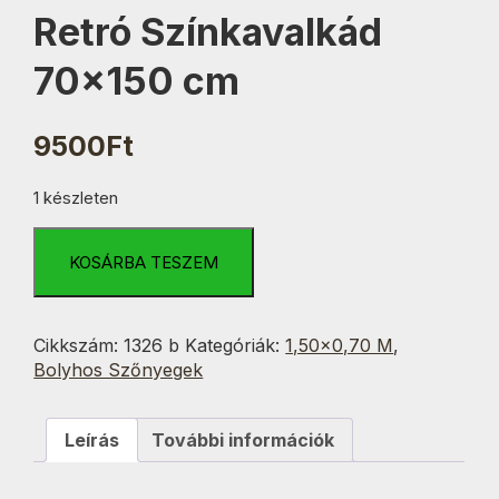
Retró Színkavalkád
70×150 cm
9500
Ft
1 készleten
Retró
Színkavalkád
KOSÁRBA TESZEM
70x150
cm
mennyiség
Cikkszám:
1326 b
Kategóriák:
1,50×0,70 M
,
Bolyhos Szőnyegek
Leírás
További információk