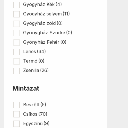
Gyögyház Kék
(4)
Gyögyház selyem
(11)
Gyögyház zöld
(0)
Gyönygház Szürke
(0)
Gyönyház Fehér
(0)
Lenes
(34)
Termó
(0)
Zsenilia
(26)
Mintázat
Beszőtt
(5)
Csíkos
(70)
Egyszínű
(9)