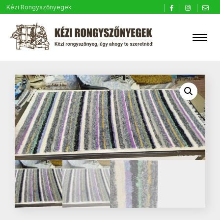
Kézi Rongyszőnyegek